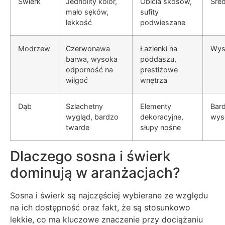
Świerk
Jednolity kolor,
Obicia skosów,
Śred
mało sęków,
sufity
lekkość
podwieszane
Modrzew
Czerwonawa
Łazienki na
Wys
barwa, wysoka
poddaszu,
odporność na
prestiżowe
wilgoć
wnętrza
Dąb
Szlachetny
Elementy
Bar
wygląd, bardzo
dekoracyjne,
wys
twarde
słupy nośne
Dlaczego sosna i świerk
dominują w aranżacjach?
Sosna i świerk są najczęściej wybierane ze względu
na ich dostępność oraz fakt, że są stosunkowo
lekkie, co ma kluczowe znaczenie przy dociążaniu