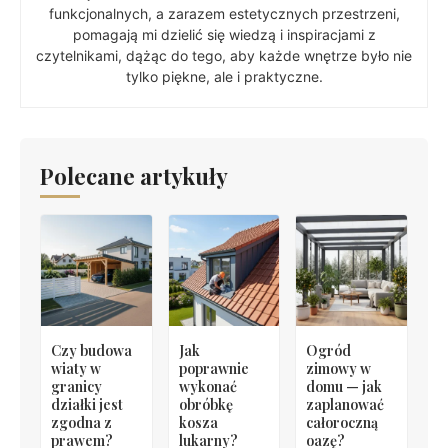
funkcjonalnych, a zarazem estetycznych przestrzeni,
pomagają mi dzielić się wiedzą i inspiracjami z
czytelnikami, dążąc do tego, aby każde wnętrze było nie
tylko piękne, ale i praktyczne.
Polecane artykuły
Czy budowa
Jak
Ogród
wiaty w
poprawnie
zimowy w
granicy
wykonać
domu — jak
działki jest
obróbkę
zaplanować
zgodna z
kosza
całoroczną
prawem?
lukarny?
oazę?