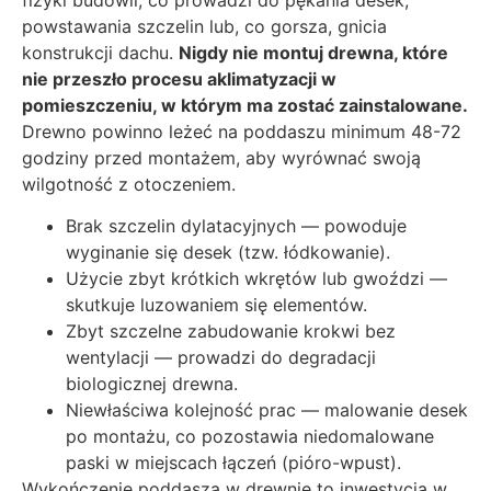
fizyki budowli, co prowadzi do pękania desek,
powstawania szczelin lub, co gorsza, gnicia
konstrukcji dachu.
Nigdy nie montuj drewna, które
nie przeszło procesu aklimatyzacji w
pomieszczeniu, w którym ma zostać zainstalowane.
Drewno powinno leżeć na poddaszu minimum 48-72
godziny przed montażem, aby wyrównać swoją
wilgotność z otoczeniem.
Brak szczelin dylatacyjnych — powoduje
wyginanie się desek (tzw. łódkowanie).
Użycie zbyt krótkich wkrętów lub gwoździ —
skutkuje luzowaniem się elementów.
Zbyt szczelne zabudowanie krokwi bez
wentylacji — prowadzi do degradacji
biologicznej drewna.
Niewłaściwa kolejność prac — malowanie desek
po montażu, co pozostawia niedomalowane
paski w miejscach łączeń (pióro-wpust).
Wykończenie poddasza w drewnie to inwestycja w