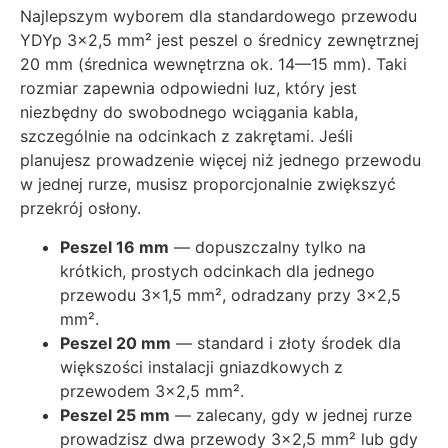
Najlepszym wyborem dla standardowego przewodu
YDYp 3×2,5 mm² jest peszel o średnicy zewnętrznej
20 mm (średnica wewnętrzna ok. 14—15 mm). Taki
rozmiar zapewnia odpowiedni luz, który jest
niezbędny do swobodnego wciągania kabla,
szczególnie na odcinkach z zakrętami. Jeśli
planujesz prowadzenie więcej niż jednego przewodu
w jednej rurze, musisz proporcjonalnie zwiększyć
przekrój osłony.
Peszel 16 mm
— dopuszczalny tylko na
krótkich, prostych odcinkach dla jednego
przewodu 3×1,5 mm², odradzany przy 3×2,5
mm².
Peszel 20 mm
— standard i złoty środek dla
większości instalacji gniazdkowych z
przewodem 3×2,5 mm².
Peszel 25 mm
— zalecany, gdy w jednej rurze
prowadzisz dwa przewody 3×2,5 mm² lub gdy