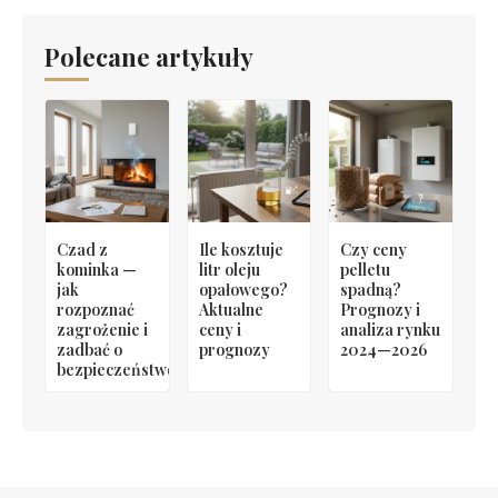
Polecane artykuły
Czad z
Ile kosztuje
Czy ceny
kominka —
litr oleju
pelletu
jak
opałowego?
spadną?
rozpoznać
Aktualne
Prognozy i
zagrożenie i
ceny i
analiza rynku
zadbać o
prognozy
2024—2026
bezpieczeństwo?