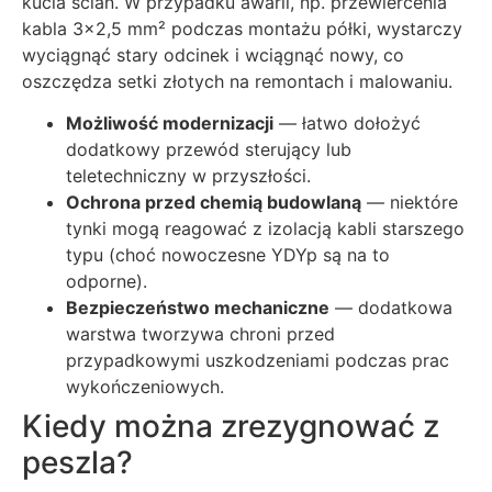
kucia ścian. W przypadku awarii, np. przewiercenia
kabla 3×2,5 mm² podczas montażu półki, wystarczy
wyciągnąć stary odcinek i wciągnąć nowy, co
oszczędza setki złotych na remontach i malowaniu.
Możliwość modernizacji
— łatwo dołożyć
dodatkowy przewód sterujący lub
teletechniczny w przyszłości.
Ochrona przed chemią budowlaną
— niektóre
tynki mogą reagować z izolacją kabli starszego
typu (choć nowoczesne YDYp są na to
odporne).
Bezpieczeństwo mechaniczne
— dodatkowa
warstwa tworzywa chroni przed
przypadkowymi uszkodzeniami podczas prac
wykończeniowych.
Kiedy można zrezygnować z
peszla?