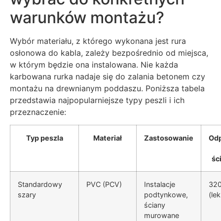
warunków montażu?
Wybór materiału, z którego wykonana jest rura
osłonowa do kabla, zależy bezpośrednio od miejsca,
w którym będzie ona instalowana. Nie każda
karbowana rurka nadaje się do zalania betonem czy
montażu na drewnianym poddaszu. Poniższa tabela
przedstawia najpopularniejsze typy peszli i ich
przeznaczenie:
Typ peszla
Materiał
Zastosowanie
Od
śc
Standardowy
PVC (PCV)
Instalacje
32
szary
podtynkowe,
(lek
ściany
murowane