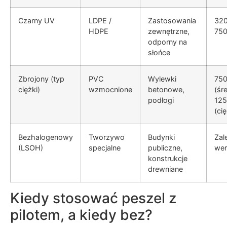
Czarny UV
LDPE /
Zastosowania
320
HDPE
zewnętrzne,
75
odporny na
słońce
Zbrojony (typ
PVC
Wylewki
75
ciężki)
wzmocnione
betonowe,
(śre
podłogi
12
(cię
Bezhalogenowy
Tworzywo
Budynki
Zal
(LSOH)
specjalne
publiczne,
wer
konstrukcje
drewniane
Kiedy stosować peszel z
pilotem, a kiedy bez?