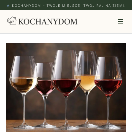
★
KOCHANYDOM – TWOJE MIEJSCE, TWÓJ RAJ NA ZIEMI.
☰