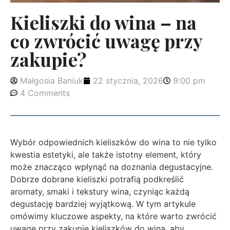
Kieliszki do wina – na
co zwrócić uwagę przy
zakupie?
Małgosia Baniuk
22 stycznia, 2026
9:00 pm
4 Comments
Wybór odpowiednich kieliszków do wina to nie tylko
kwestia estetyki, ale także istotny element, który
może znacząco wpłynąć na doznania degustacyjne.
Dobrze dobrane kieliszki potrafią podkreślić
aromaty, smaki i tekstury wina, czyniąc każdą
degustację bardziej wyjątkową. W tym artykule
omówimy kluczowe aspekty, na które warto zwrócić
uwagę przy zakupie kieliszków do wina, aby