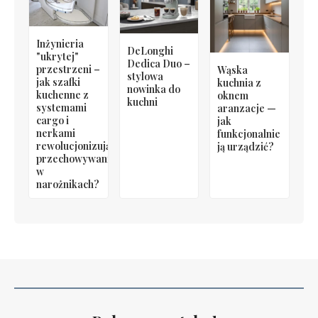
Inżynieria
DeLonghi
"ukrytej"
Dedica Duo –
przestrzeni –
Wąska
stylowa
jak szafki
kuchnia z
nowinka do
kuchenne z
oknem
kuchni
systemami
aranzacje —
cargo i
jak
nerkami
funkcjonalnie
rewolucjonizują
ją urządzić?
przechowywanie
w
narożnikach?