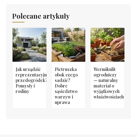
Polecane artykuły
Jak urządzić
Pietruszka
Wermikulit
reprezentacyjny
obok czego
ogrodniczy
przedogródek?
sadzić?
— naturalny
Pomysły i
Dobre
materiał o
rośliny
sąsiedztwo
wyjątkowych
warzyw i
właściwościach
uprawa