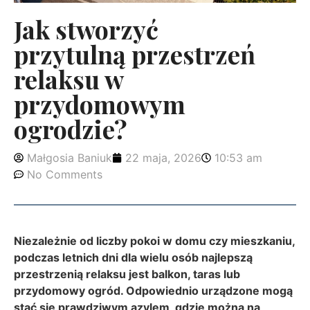
Jak stworzyć
przytulną przestrzeń
relaksu w
przydomowym
ogrodzie?
Małgosia Baniuk
22 maja, 2026
10:53 am
No Comments
Niezależnie od liczby pokoi w domu czy mieszkaniu,
podczas letnich dni dla wielu osób najlepszą
przestrzenią relaksu jest balkon, taras lub
przydomowy ogród. Odpowiednio urządzone mogą
stać się prawdziwym azylem, gdzie można na