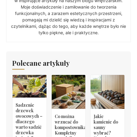
w inspirujące artykuły na naszym blogu wnętrzarskim.
Moje doświadczenie i zamiłowanie do tworzenia
funkcjonalnych, a zarazem estetycznych przestrzeni,
pomagają mi dzielić się wiedzą i inspiracjami z
czytelnikami, dążąc do tego, aby każde wnętrze było nie
tylko piękne, ale i praktyczne.
Polecane artykuły
Sadzenie
drzewek
owocowych –
Co można
Jakie
dlaczego
wrzucać do
kamienie do
warto sadzić
kompostownika?
sauny
drzewka
Kompletny
wybrać?