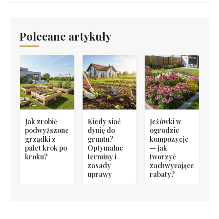
Polecane artykuły
Jak zrobić
Kiedy siać
Jeżówki w
podwyższone
dynię do
ogrodzie
grządki z
gruntu?
kompozycje
palet krok po
Optymalne
— jak
kroku?
terminy i
tworzyć
zasady
zachwycające
uprawy
rabaty?