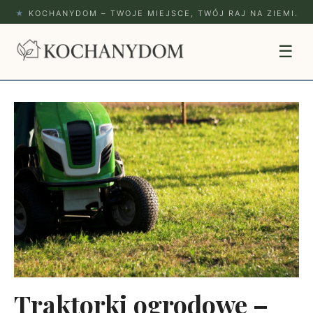
★
KOCHANYDOM – TWOJE MIEJSCE, TWÓJ RAJ NA ZIEMI.
☰
Traktorki ogrodowe –