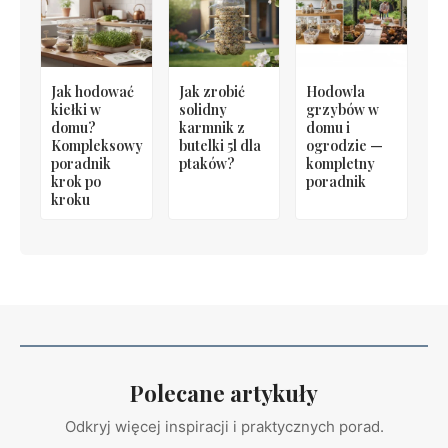
Jak hodować
Jak zrobić
Hodowla
kiełki w
solidny
grzybów w
domu?
karmnik z
domu i
Kompleksowy
butelki 5l dla
ogrodzie —
poradnik
ptaków?
kompletny
krok po
poradnik
kroku
Polecane artykuły
Odkryj więcej inspiracji i praktycznych porad.