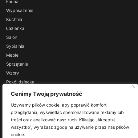
Fauna
Wyposażenie
Kuchnia
Łazienka
Salon
Sypialnia
Meble
Sprzątanie
Wzory
Pokój dziecka
Przedpokój
Cenimy Twoją prywatność
INFORMACJE
Używamy plików cookie, aby poprawić komfort
Kontakt
przeglądania, wyświetlać spersonalizowane reklamy lub
Mapa witryny
treści oraz analizować nasz ruch. Klikając „Akceptuj
Polityka prywatności
wszystko”, wyrażasz zgodę na używanie przez nas plików
cookie.
RSS