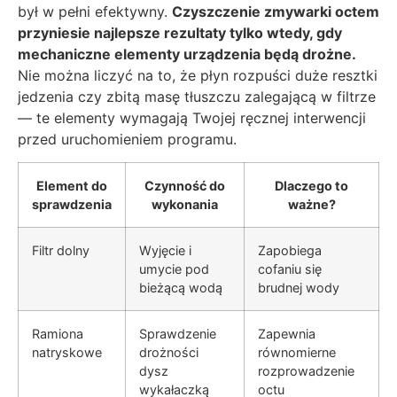
był w pełni efektywny.
Czyszczenie zmywarki octem
przyniesie najlepsze rezultaty tylko wtedy, gdy
mechaniczne elementy urządzenia będą drożne.
Nie można liczyć na to, że płyn rozpuści duże resztki
jedzenia czy zbitą masę tłuszczu zalegającą w filtrze
— te elementy wymagają Twojej ręcznej interwencji
przed uruchomieniem programu.
Element do
Czynność do
Dlaczego to
sprawdzenia
wykonania
ważne?
Filtr dolny
Wyjęcie i
Zapobiega
umycie pod
cofaniu się
bieżącą wodą
brudnej wody
Ramiona
Sprawdzenie
Zapewnia
natryskowe
drożności
równomierne
dysz
rozprowadzenie
wykałaczką
octu