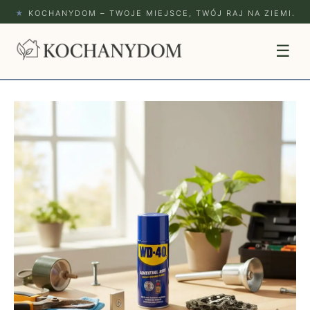
★
KOCHANYDOM – TWOJE MIEJSCE, TWÓJ RAJ NA ZIEMI.
☰