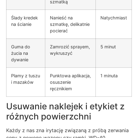
szmatką
Ślady kredek
Nanieść na
Natychmiast
na ścianie
szmatkę, delikatnie
pocierać
Guma do
Zamrozić sprayem,
5 minut
żucia na
wykruszyć
dywanie
Plamy z tuszu
Punktowa aplikacja,
1 minuta
i mazaków
osuszenie
ręcznikiem
Usuwanie naklejek i etykiet z
różnych powierzchni
Każdy z nas zna irytację związaną z próbą zerwania
ceny z nowego wazonu czy ramki. WD-40