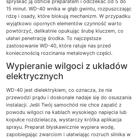
spryskać ją obficie preparatem i odczekać od 5 do
15 minut. WD-40 wnika w głąb gwintu, rozpuszczając
rdzę i osady, które blokują mechanizm. W przypadku
wyjątkowo opornych elementów czynność warto
powtórzyć, delikatnie opukując śrubę kluczem, co
ułatwi penetrację środka. To najczęstsze
zastosowanie WD-40, które ratuje nas przed
koniecznością rozcinania metalowych części.
Wypieranie wilgoci z układów
elektrycznych
WD-40 jest dielektrykiem, co oznacza, że nie
przewodzi prądu i doskonale nadaje się do osuszania
instalacji. Jeśli Twój samochód nie chce zapalić z
powodu wilgoci na kablach wysokiego napięcia lub
kopułce rozdzielacza, wystarczy krótka aplikacja
sprayu. Preparat błyskawicznie wypiera wodę,
zapobiegając zwarciom i ułatwiając rozruch silnika w