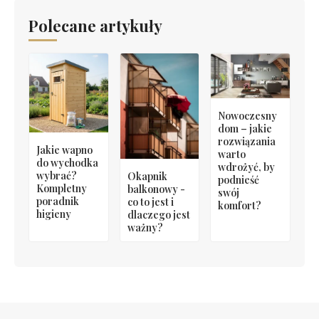
Polecane artykuły
Nowoczesny
dom – jakie
rozwiązania
Jakie wapno
warto
do wychodka
wdrożyć, by
wybrać?
Okapnik
podnieść
Kompletny
balkonowy -
swój
poradnik
co to jest i
komfort?
higieny
dlaczego jest
ważny?