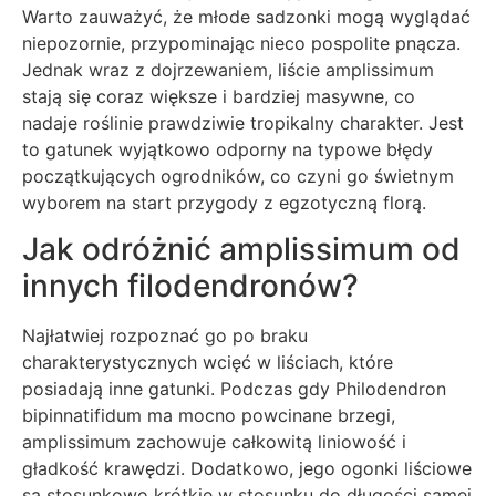
Warto zauważyć, że młode sadzonki mogą wyglądać
niepozornie, przypominając nieco pospolite pnącza.
Jednak wraz z dojrzewaniem, liście amplissimum
stają się coraz większe i bardziej masywne, co
nadaje roślinie prawdziwie tropikalny charakter. Jest
to gatunek wyjątkowo odporny na typowe błędy
początkujących ogrodników, co czyni go świetnym
wyborem na start przygody z egzotyczną florą.
Jak odróżnić amplissimum od
innych filodendronów?
Najłatwiej rozpoznać go po braku
charakterystycznych wcięć w liściach, które
posiadają inne gatunki. Podczas gdy Philodendron
bipinnatifidum ma mocno powcinane brzegi,
amplissimum zachowuje całkowitą liniowość i
gładkość krawędzi. Dodatkowo, jego ogonki liściowe
są stosunkowo krótkie w stosunku do długości samej