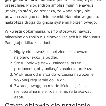
przeschnie. Philodendron amplissimum nienawidzi
„mokrych stóp”, co oznacza, że woda nigdy nie
powinna zalegać na dnie osłonki. Nadmiar wilgoci to
najkrótsza droga do gnicia systemu korzeniowego.
W kwestii dokarmiania, warto stosować nawozy
mineralne do roślin o zielonych liściach lub biohumus.
Pamiętaj o kilku zasadach:
Nigdy nie nawoź suchej ziemi — zawsze
najpierw lekko ją podlej.
Stosuj połowę dawki zalecanej przez
producenta, aby uniknąć zasolenia podłoża.
W okresie od marca do września nawożenie
wykonuj regularnie co 14 dni.
Zwracaj uwagę na młode liście — jeśli są
nienaturalnie małe, roślinie może brakować
azotu.
Czym objawia się przelanie