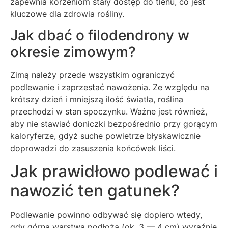
zapewnia korzeniom stały dostęp do tlenu, co jest
kluczowe dla zdrowia rośliny.
Jak dbać o filodendrony w
okresie zimowym?
Zimą należy przede wszystkim ograniczyć
podlewanie i zaprzestać nawożenia. Ze względu na
krótszy dzień i mniejszą ilość światła, roślina
przechodzi w stan spoczynku. Ważne jest również,
aby nie stawiać doniczki bezpośrednio przy gorącym
kaloryferze, gdyż suche powietrze błyskawicznie
doprowadzi do zasuszenia końcówek liści.
Jak prawidłowo podlewać i
nawozić ten gatunek?
Podlewanie powinno odbywać się dopiero wtedy,
gdy górna warstwa podłoża (ok. 3 — 4 cm) wyraźnie