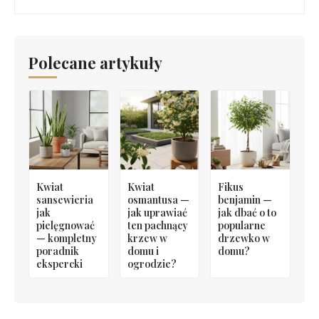
Polecane artykuły
Kwiat
Kwiat
Fikus
sansewieria
osmantusa —
benjamin —
jak
jak uprawiać
jak dbać o to
pielęgnować
ten pachnący
popularne
— kompletny
krzew w
drzewko w
poradnik
domu i
domu?
ekspercki
ogrodzie?