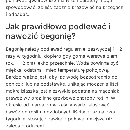
ponieważ gwałtowne zmiany temperatury mogą
spowodować, że liść zacznie brązowieć na brzegach
i odpadać.
Jak prawidłowo podlewać i
nawozić begonię?
Begonię należy podlewać regularnie, zazwyczaj 1—2
razy w tygodniu, dopiero gdy górna warstwa ziemi
(ok. 1—2 cm) lekko przeschnie. Woda powinna być
miękka, odstana i mieć temperaturę pokojową.
Bardzo ważne jest, aby lać wodę bezpośrednio do
doniczki lub na podstawkę, unikając moczenia liści —
mokra blaszka jest niezwykle podatna na mączniak
prawdziwy oraz inne grzybowe choroby roślin. W
okresie od marca do września warto stosować
nawóz do roślin o ozdobnych liściach raz na dwa
tygodnie, stosując dawkę o połowę mniejszą niż
zaleca producent.