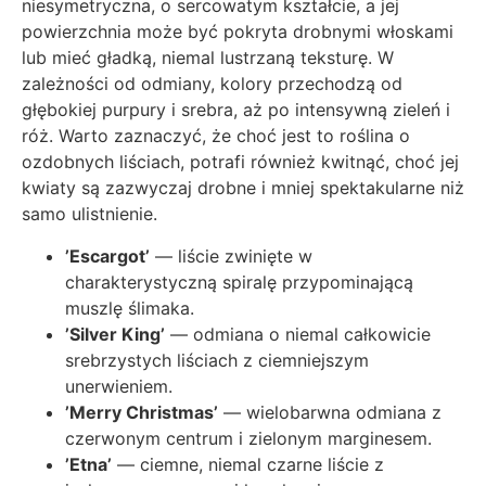
niesymetryczna, o sercowatym kształcie, a jej
powierzchnia może być pokryta drobnymi włoskami
lub mieć gładką, niemal lustrzaną teksturę. W
zależności od odmiany, kolory przechodzą od
głębokiej purpury i srebra, aż po intensywną zieleń i
róż. Warto zaznaczyć, że choć jest to roślina o
ozdobnych liściach, potrafi również kwitnąć, choć jej
kwiaty są zazwyczaj drobne i mniej spektakularne niż
samo ulistnienie.
’Escargot’
— liście zwinięte w
charakterystyczną spiralę przypominającą
muszlę ślimaka.
’Silver King’
— odmiana o niemal całkowicie
srebrzystych liściach z ciemniejszym
unerwieniem.
’Merry Christmas’
— wielobarwna odmiana z
czerwonym centrum i zielonym marginesem.
’Etna’
— ciemne, niemal czarne liście z