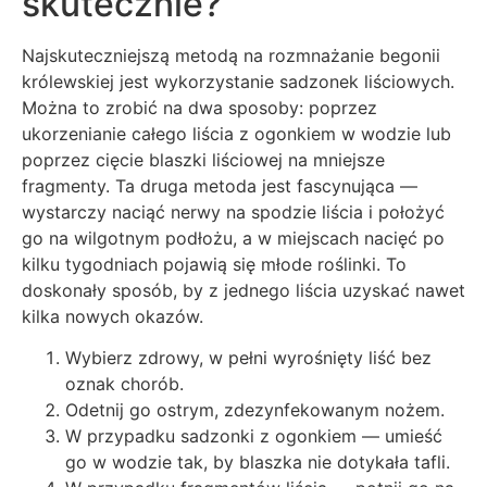
skutecznie?
Najskuteczniejszą metodą na rozmnażanie begonii
królewskiej jest wykorzystanie sadzonek liściowych.
Można to zrobić na dwa sposoby: poprzez
ukorzenianie całego liścia z ogonkiem w wodzie lub
poprzez cięcie blaszki liściowej na mniejsze
fragmenty. Ta druga metoda jest fascynująca —
wystarczy naciąć nerwy na spodzie liścia i położyć
go na wilgotnym podłożu, a w miejscach nacięć po
kilku tygodniach pojawią się młode roślinki. To
doskonały sposób, by z jednego liścia uzyskać nawet
kilka nowych okazów.
Wybierz zdrowy, w pełni wyrośnięty liść bez
oznak chorób.
Odetnij go ostrym, zdezynfekowanym nożem.
W przypadku sadzonki z ogonkiem — umieść
go w wodzie tak, by blaszka nie dotykała tafli.