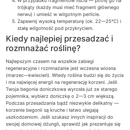
W przypadku fragmentów liścia — potnij go na
trójkąty (każdy musi mieć fragment głównego
nerwu) i umieść w wilgotnym perlicie.
Zapewnij wysoką temperaturę (ok. 22—25°C) i
stałą wilgotność pod przykryciem.
Kiedy najlepiej przesadzać i
rozmnażać roślinę?
Najlepszym czasem na wszelkie zabiegi
regeneracyjne i rozmnażanie jest wczesna wiosna
(marzec—kwiecień). Wtedy roślina budzi się do życia
i ma najwięcej energii na regenerację korzeni. Jeśli
Twoja begonia doniczkowa wyrosła już ze starego
pojemnika, wybierz doniczkę o 2—3 cm większą.
Podczas przesadzania bądź niezwykle delikatny —
korzenie begonii są kruche i łatwo ulegają
uszkodzeniom. Jeśli szukasz innych inspiracji do
swojej domowej dżungli, sprawdź jak prezentuje się