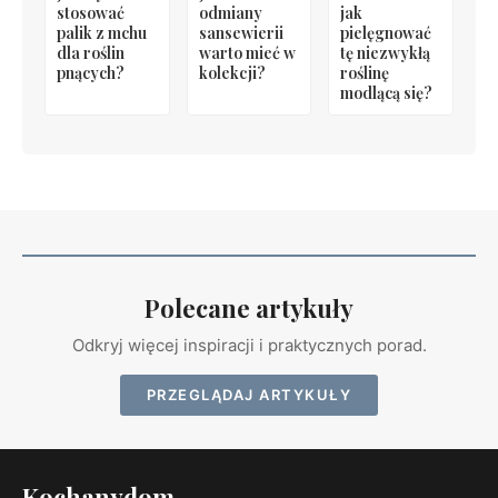
stosować
odmiany
jak
palik z mchu
sansewierii
pielęgnować
dla roślin
warto mieć w
tę niezwykłą
pnących?
kolekcji?
roślinę
modlącą się?
Polecane artykuły
Odkryj więcej inspiracji i praktycznych porad.
PRZEGLĄDAJ ARTYKUŁY
Kochanydom