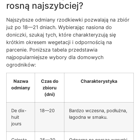
rosną najszybciej?
Najszybsze odmiany rzodkiewki pozwalają na zbiór
już po 18—21 dniach. Wybierając nasiona do
doniczki, szukaj tych, które charakteryzują się
krótkim okresem wegetacji i odpornością na
parcenie. Poniższa tabela przedstawia
najpopularniejsze wybory dla domowych
ogrodników:
Nazwa
Czas do
Charakterystyka
odmiany
zbioru
(dni)
De dix-
18—20
Bardzo wczesna, podłużna,
huit
łagodna w smaku.
jours
Celesta
25—30
Odporna na gorsze warunki