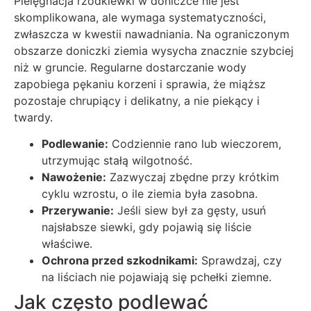
Pielęgnacja rzodkiewki w doniczce nie jest
skomplikowana, ale wymaga systematyczności,
zwłaszcza w kwestii nawadniania. Na ograniczonym
obszarze doniczki ziemia wysycha znacznie szybciej
niż w gruncie. Regularne dostarczanie wody
zapobiega pękaniu korzeni i sprawia, że miąższ
pozostaje chrupiący i delikatny, a nie piekący i
twardy.
Podlewanie:
Codziennie rano lub wieczorem,
utrzymując stałą wilgotność.
Nawożenie:
Zazwyczaj zbędne przy krótkim
cyklu wzrostu, o ile ziemia była zasobna.
Przerywanie:
Jeśli siew był za gęsty, usuń
najsłabsze siewki, gdy pojawią się liście
właściwe.
Ochrona przed szkodnikami:
Sprawdzaj, czy
na liściach nie pojawiają się pchełki ziemne.
Jak często podlewać