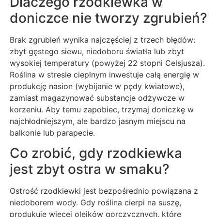
Dlaczego rzodkiewka w
doniczce nie tworzy zgrubień?
Brak zgrubień wynika najczęściej z trzech błędów:
zbyt gęstego siewu, niedoboru światła lub zbyt
wysokiej temperatury (powyżej 22 stopni Celsjusza).
Roślina w stresie cieplnym inwestuje całą energię w
produkcję nasion (wybijanie w pędy kwiatowe),
zamiast magazynować substancje odżywcze w
korzeniu. Aby temu zapobiec, trzymaj doniczkę w
najchłodniejszym, ale bardzo jasnym miejscu na
balkonie lub parapecie.
Co zrobić, gdy rzodkiewka
jest zbyt ostra w smaku?
Ostrość rzodkiewki jest bezpośrednio powiązana z
niedoborem wody. Gdy roślina cierpi na suszę,
produkuje więcej olejków gorczycznych, które