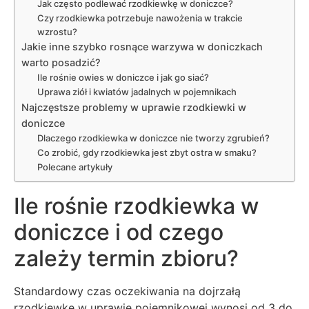
Jak często podlewać rzodkiewkę w doniczce?
Czy rzodkiewka potrzebuje nawożenia w trakcie
wzrostu?
Jakie inne szybko rosnące warzywa w doniczkach
warto posadzić?
Ile rośnie owies w doniczce i jak go siać?
Uprawa ziół i kwiatów jadalnych w pojemnikach
Najczęstsze problemy w uprawie rzodkiewki w
doniczce
Dlaczego rzodkiewka w doniczce nie tworzy zgrubień?
Co zrobić, gdy rzodkiewka jest zbyt ostra w smaku?
Polecane artykuły
Ile rośnie rzodkiewka w
doniczce i od czego
zależy termin zbioru?
Standardowy czas oczekiwania na dojrzałą
rzodkiewkę w uprawie pojemnikowej wynosi od 3 do