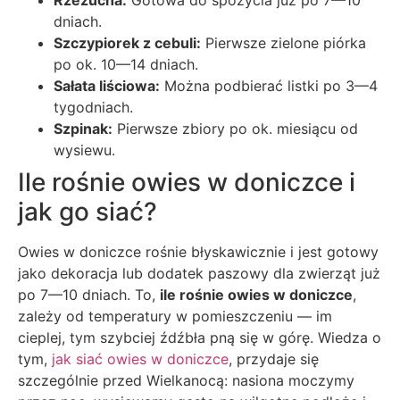
Rzeżucha:
Gotowa do spożycia już po 7—10
dniach.
Szczypiorek z cebuli:
Pierwsze zielone piórka
po ok. 10—14 dniach.
Sałata liściowa:
Można podbierać listki po 3—4
tygodniach.
Szpinak:
Pierwsze zbiory po ok. miesiącu od
wysiewu.
Ile rośnie owies w doniczce i
jak go siać?
Owies w doniczce rośnie błyskawicznie i jest gotowy
jako dekoracja lub dodatek paszowy dla zwierząt już
po 7—10 dniach. To,
ile rośnie owies w doniczce
,
zależy od temperatury w pomieszczeniu — im
cieplej, tym szybciej źdźbła pną się w górę. Wiedza o
tym,
jak siać owies w doniczce
, przydaje się
szczególnie przed Wielkanocą: nasiona moczymy