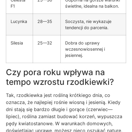
F1
świetlne, idealna na balkon.
Lucynka
28—35
Soczysta, nie wykazuje
tendencji do parcenia.
Silesia
25—32
Dobra do uprawy
wczesnowiosennej i
jesiennej.
Czy pora roku wpływa na
tempo wzrostu rzodkiewki?
Tak, rzodkiewka jest rośliną krótkiego dnia, co
oznacza, że najlepiej rośnie wiosną i jesienią. Kiedy
dni stają się bardzo długie i gorące (czerwiec—
lipiec), roślina zamiast budować korzeń, wypuszcza
pędy kwiatostanowe. W warunkach domowych,
doświetlając uprawę, możesz nieco oszukać naturę,