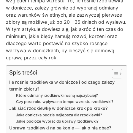
względem tempa wzrostu. To, ile rośnie rzodkiewka
w doniczce, zależy głównie od wybranej odmiany
oraz warunków świetlnych, ale zazwyczaj pierwsze
zbiory są możliwe już po 20—35 dniach od wysiewu.
W tym artykule dowiesz się, jak skrócić ten czas do
minimum, jakie błędy hamują rozwój korzeni oraz
dlaczego warto postawić na szybko rosnące
warzywa w doniczkach, by cieszyć się domową
uprawą przez cały rok.
Spis treści
Ile rośnie rzodkiewka w doniczce i od czego zależy
termin zbioru?
Które odmiany rzodkiewki rosną najszybciej?
Czy pora roku wpływa na tempo wzrostu rzodkiewki?
Jak siać rzodkiewkę w doniczce krok po kroku?
Jaka doniczka będzie najlepsza dla rzodkiewki?
Jakie podłoże wybrać do uprawy rzodkiewki?
Uprawa rzodkiewki na balkonie — jak o nią dbać?