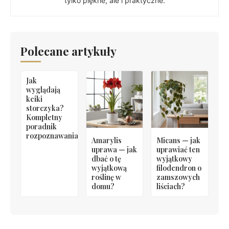
tylko piękne, ale i praktyczne.
Polecane artykuły
Jak
wyglądają
keiki
storczyka?
Kompletny
poradnik
rozpoznawania
Amarylis
Micans — jak
uprawa — jak
uprawiać ten
dbać o tę
wyjątkowy
wyjątkową
filodendron o
roślinę w
zamszowych
domu?
liściach?