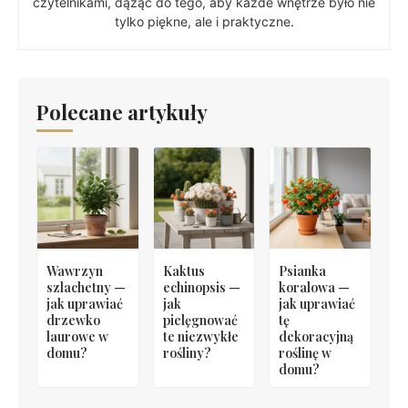
czytelnikami, dążąc do tego, aby każde wnętrze było nie
tylko piękne, ale i praktyczne.
Polecane artykuły
Wawrzyn
Kaktus
Psianka
szlachetny —
echinopsis —
koralowa —
jak uprawiać
jak
jak uprawiać
drzewko
pielęgnować
tę
laurowe w
te niezwykłe
dekoracyjną
domu?
rośliny?
roślinę w
domu?