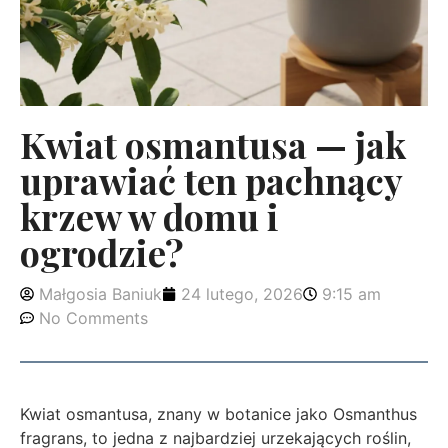
Kwiat osmantusa — jak
uprawiać ten pachnący
krzew w domu i
ogrodzie?
Małgosia Baniuk
24 lutego, 2026
9:15 am
No Comments
Kwiat osmantusa, znany w botanice jako Osmanthus
fragrans, to jedna z najbardziej urzekających roślin,