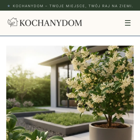
★
KOCHANYDOM – TWOJE MIEJSCE, TWÓJ RAJ NA ZIEMI.
☰