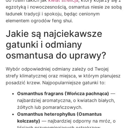
do roślin takich jak
kwiat strelicja
, który kojarzy się z
egzotyką i nowoczesnością, osmantus niesie ze sobą
ładunek tradycji i spokoju, będąc cenionym
elementem ogrodów feng shui.
Jakie są najciekawsze
gatunki i odmiany
osmantusa do uprawy?
Wybór odpowiedniej odmiany zależy od Twojej
strefy klimatycznej oraz miejsca, w którym planujesz
posadzić krzew. Najpopularniejsze gatunki to:
Osmanthus fragrans (Wończa pachnąca)
—
najbardziej aromatyczna, o kwiatach białych,
żółtych lub pomarańczowych.
Osmanthus heterophyllus (Osmantus
kolczasty)
— najbardziej odporny na mróz, o
liściach przypominających ostrokrzew.