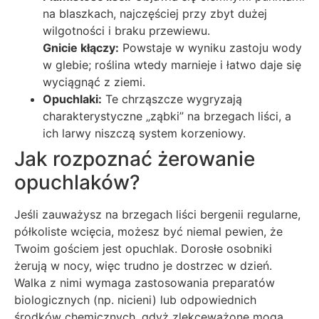
na blaszkach, najczęściej przy zbyt dużej
wilgotności i braku przewiewu.
Gnicie kłączy:
Powstaje w wyniku zastoju wody
w glebie; roślina wtedy marnieje i łatwo daje się
wyciągnąć z ziemi.
Opuchlaki:
Te chrząszcze wygryzają
charakterystyczne „ząbki” na brzegach liści, a
ich larwy niszczą system korzeniowy.
Jak rozpoznać żerowanie
opuchlaków?
Jeśli zauważysz na brzegach liści bergenii regularne,
półkoliste wcięcia, możesz być niemal pewien, że
Twoim gościem jest opuchlak. Dorosłe osobniki
żerują w nocy, więc trudno je dostrzec w dzień.
Walka z nimi wymaga zastosowania preparatów
biologicznych (np. nicieni) lub odpowiednich
środków chemicznych, gdyż zlekceważone mogą