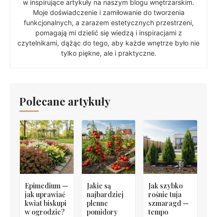
w inspirujące artykuły na naszym blogu wnętrzarskim.
Moje doświadczenie i zamiłowanie do tworzenia
funkcjonalnych, a zarazem estetycznych przestrzeni,
pomagają mi dzielić się wiedzą i inspiracjami z
czytelnikami, dążąc do tego, aby każde wnętrze było nie
tylko piękne, ale i praktyczne.
Polecane artykuły
Epimedium —
Jakie są
Jak szybko
jak uprawiać
najbardziej
rośnie tuja
kwiat biskupi
plenne
szmaragd —
w ogrodzie?
pomidory
tempo