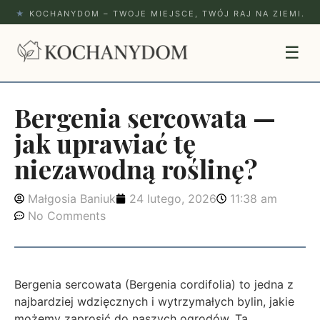
★
KOCHANYDOM – TWOJE MIEJSCE, TWÓJ RAJ NA ZIEMI.
☰
Bergenia sercowata —
jak uprawiać tę
niezawodną roślinę?
Małgosia Baniuk
24 lutego, 2026
11:38 am
No Comments
Bergenia sercowata (Bergenia cordifolia) to jedna z
najbardziej wdzięcznych i wytrzymałych bylin, jakie
możemy zaprosić do naszych ogrodów. Ta