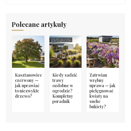
Polecane artykuły
Kasztanowiec
Kiedy sadzić
Zatrwian
czerwony —
trawy
wrębny
jak uprawiać
ozdobne w
uprawa — jak
to niezwykłe
ogrodzie?
pielęgnować
drzewo?
Kompletny
kwiaty na
poradnik
suche
bukiety?