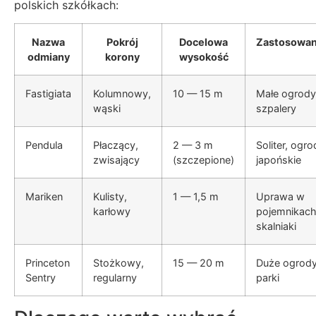
polskich szkółkach:
Nazwa
Pokrój
Docelowa
Zastosowan
odmiany
korony
wysokość
Fastigiata
Kolumnowy,
10 — 15 m
Małe ogrody
wąski
szpalery
Pendula
Płaczący,
2 — 3 m
Soliter, ogro
zwisający
(szczepione)
japońskie
Mariken
Kulisty,
1 — 1,5 m
Uprawa w
karłowy
pojemnikach
skalniaki
Princeton
Stożkowy,
15 — 20 m
Duże ogrody
Sentry
regularny
parki