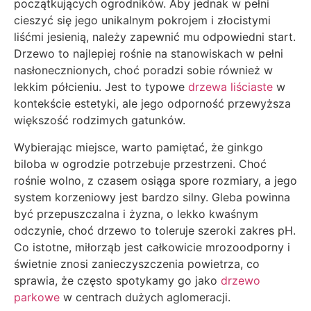
początkujących ogrodników. Aby jednak w pełni
cieszyć się jego unikalnym pokrojem i złocistymi
liśćmi jesienią, należy zapewnić mu odpowiedni start.
Drzewo to najlepiej rośnie na stanowiskach w pełni
nasłonecznionych, choć poradzi sobie również w
lekkim półcieniu. Jest to typowe
drzewa liściaste
w
kontekście estetyki, ale jego odporność przewyższa
większość rodzimych gatunków.
Wybierając miejsce, warto pamiętać, że ginkgo
biloba w ogrodzie potrzebuje przestrzeni. Choć
rośnie wolno, z czasem osiąga spore rozmiary, a jego
system korzeniowy jest bardzo silny. Gleba powinna
być przepuszczalna i żyzna, o lekko kwaśnym
odczynie, choć drzewo to toleruje szeroki zakres pH.
Co istotne, miłorząb jest całkowicie mrozoodporny i
świetnie znosi zanieczyszczenia powietrza, co
sprawia, że często spotykamy go jako
drzewo
parkowe
w centrach dużych aglomeracji.