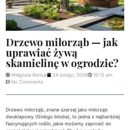
Drzewo miłorząb — jak
uprawiać żywą
skamielinę w ogrodzie?
Małgosia Baniuk
24 lutego, 2026
10:15 am
No Comments
Drzewo miłorząb, znane szerzej jako miłorząb
dwuklapowy (Ginkgo biloba), to jedna z najbardziej
fascynujących roślin, jakie możemy zaprosić do