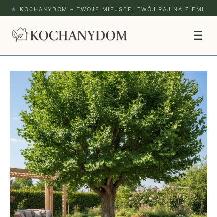
★
KOCHANYDOM – TWOJE MIEJSCE, TWÓJ RAJ NA ZIEMI.
☰