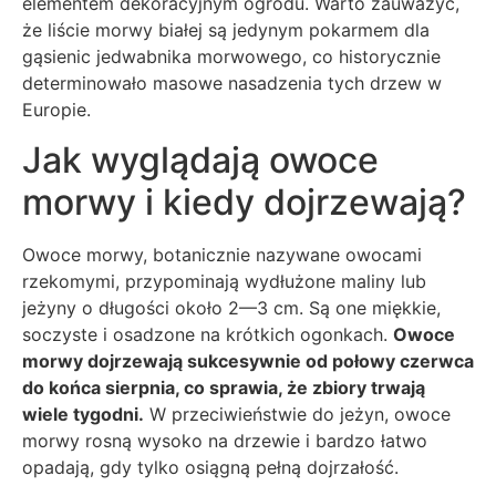
elementem dekoracyjnym ogrodu. Warto zauważyć,
że liście morwy białej są jedynym pokarmem dla
gąsienic jedwabnika morwowego, co historycznie
determinowało masowe nasadzenia tych drzew w
Europie.
Jak wyglądają owoce
morwy i kiedy dojrzewają?
Owoce morwy, botanicznie nazywane owocami
rzekomymi, przypominają wydłużone maliny lub
jeżyny o długości około 2—3 cm. Są one miękkie,
soczyste i osadzone na krótkich ogonkach.
Owoce
morwy dojrzewają sukcesywnie od połowy czerwca
do końca sierpnia, co sprawia, że zbiory trwają
wiele tygodni.
W przeciwieństwie do jeżyn, owoce
morwy rosną wysoko na drzewie i bardzo łatwo
opadają, gdy tylko osiągną pełną dojrzałość.