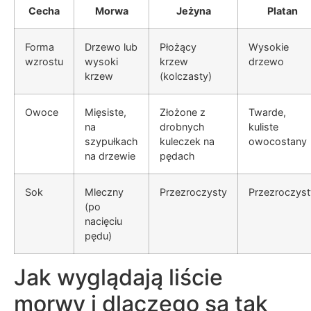
Cecha
Morwa
Jeżyna
Platan
Forma
Drzewo lub
Płożący
Wysokie
wzrostu
wysoki
krzew
drzewo
krzew
(kolczasty)
Owoce
Mięsiste,
Złożone z
Twarde,
na
drobnych
kuliste
szypułkach
kuleczek na
owocostany
na drzewie
pędach
Sok
Mleczny
Przezroczysty
Przezroczyst
(po
nacięciu
pędu)
Jak wyglądają liście
morwy i dlaczego są tak