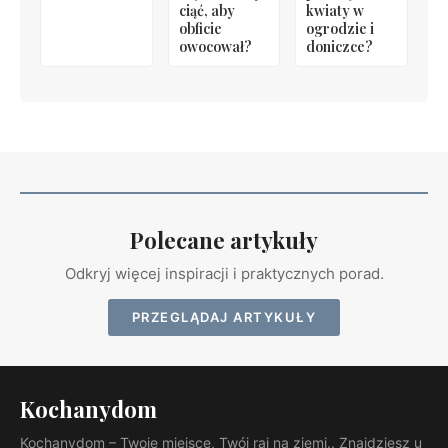
ciąć, aby
kwiaty w
obficie
ogrodzie i
owocował?
doniczce?
Polecane artykuły
Odkryj więcej inspiracji i praktycznych porad.
PRZEGLĄDAJ ARTYKUŁY
Kochanydom
Kochanydom – Twoje miejsce, Twój raj na ziemi.. Znajdziesz u