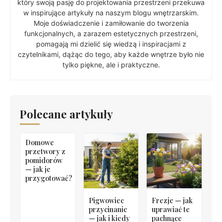
który swoją pasję do projektowania przestrzeni przekuwa
w inspirujące artykuły na naszym blogu wnętrzarskim.
Moje doświadczenie i zamiłowanie do tworzenia
funkcjonalnych, a zarazem estetycznych przestrzeni,
pomagają mi dzielić się wiedzą i inspiracjami z
czytelnikami, dążąc do tego, aby każde wnętrze było nie
tylko piękne, ale i praktyczne.
Polecane artykuły
Domowe
przetwory z
pomidorów
— jak je
przygotować?
Pigwowiec
Frezje — jak
przycinanie
uprawiać te
— jak i kiedy
pachnące