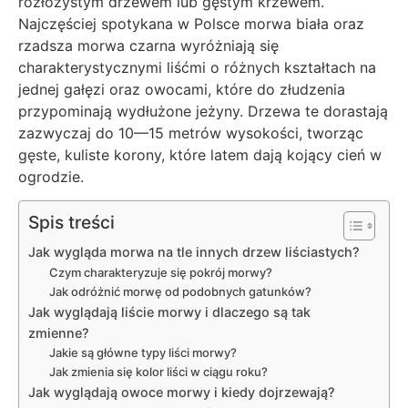
rozłożystym drzewem lub gęstym krzewem.
Najczęściej spotykana w Polsce morwa biała oraz
rzadsza morwa czarna wyróżniają się
charakterystycznymi liśćmi o różnych kształtach na
jednej gałęzi oraz owocami, które do złudzenia
przypominają wydłużone jeżyny. Drzewa te dorastają
zazwyczaj do 10—15 metrów wysokości, tworząc
gęste, kuliste korony, które latem dają kojący cień w
ogrodzie.
Spis treści
Jak wygląda morwa na tle innych drzew liściastych?
Czym charakteryzuje się pokrój morwy?
Jak odróżnić morwę od podobnych gatunków?
Jak wyglądają liście morwy i dlaczego są tak
zmienne?
Jakie są główne typy liści morwy?
Jak zmienia się kolor liści w ciągu roku?
Jak wyglądają owoce morwy i kiedy dojrzewają?