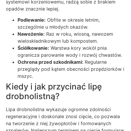
systemowi korzeniowemu, radzą sobie z brakiem
opadów znacznie lepiej.
Podlewanie:
Obfite w okresie letnim,
szczególnie u młodych okazów.
Nawożenie:
Raz w roku, wiosną, nawozem
wieloskładnikowym lub kompostem.
Ściółkowanie:
Warstwa kory wokół pnia
ogranicza parowanie wody i rozwój chwastów.
Ochrona przed szkodnikami:
Regularne
przeglądy pod kątem obecności przędziorków i
mszyc.
Kiedy i jak przycinać lipę
drobnolistną?
Lipa drobnolistna wykazuje ogromne zdolności
regeneracyjne i doskonale znosi cięcie, co pozwala
na tworzenie z niej żywopłotów i formowanych
szpalerów. Najlepszym terminem na cięcie formujące