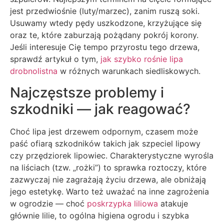
jest przedwiośnie (luty/marzec), zanim ruszą soki.
Usuwamy wtedy pędy uszkodzone, krzyżujące się
oraz te, które zaburzają pożądany pokrój korony.
Jeśli interesuje Cię tempo przyrostu tego drzewa,
sprawdź artykuł o tym,
jak szybko rośnie lipa
drobnolistna
w różnych warunkach siedliskowych.
Najczęstsze problemy i
szkodniki — jak reagować?
Choć lipa jest drzewem odpornym, czasem może
paść ofiarą szkodników takich jak szpeciel lipowy
czy przędziorek lipowiec. Charakterystyczne wyrośla
na liściach (tzw. „rożki”) to sprawka roztoczy, które
zazwyczaj nie zagrażają życiu drzewa, ale obniżają
jego estetykę. Warto też uważać na inne zagrożenia
w ogrodzie — choć
poskrzypka liliowa
atakuje
głównie lilie, to ogólna higiena ogrodu i szybka