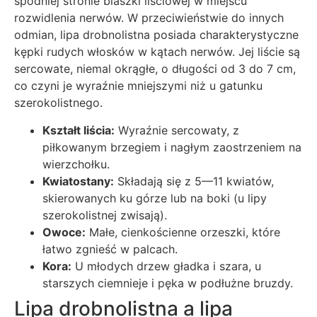
spodniej stronie blaszki liściowej w miejscu
rozwidlenia nerwów. W przeciwieństwie do innych
odmian, lipa drobnolistna posiada charakterystyczne
kępki rudych włosków w kątach nerwów. Jej liście są
sercowate, niemal okrągłe, o długości od 3 do 7 cm,
co czyni je wyraźnie mniejszymi niż u gatunku
szerokolistnego.
Kształt liścia:
Wyraźnie sercowaty, z
piłkowanym brzegiem i nagłym zaostrzeniem na
wierzchołku.
Kwiatostany:
Składają się z 5—11 kwiatów,
skierowanych ku górze lub na boki (u lipy
szerokolistnej zwisają).
Owoce:
Małe, cienkościenne orzeszki, które
łatwo zgnieść w palcach.
Kora:
U młodych drzew gładka i szara, u
starszych ciemnieje i pęka w podłużne bruzdy.
Lipa drobnolistna a lipa