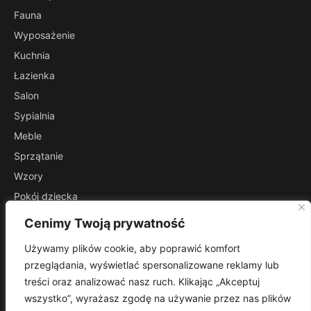
Fauna
Wyposażenie
Kuchnia
Łazienka
Salon
Sypialnia
Meble
Sprzątanie
Wzory
Pokój dziecka
Przedpokój
Cenimy Twoją prywatność
INFORMACJE
Używamy plików cookie, aby poprawić komfort
Kontakt
przeglądania, wyświetlać spersonalizowane reklamy lub
Mapa witryny
treści oraz analizować nasz ruch. Klikając „Akceptuj
Polityka prywatności
wszystko”, wyrażasz zgodę na używanie przez nas plików