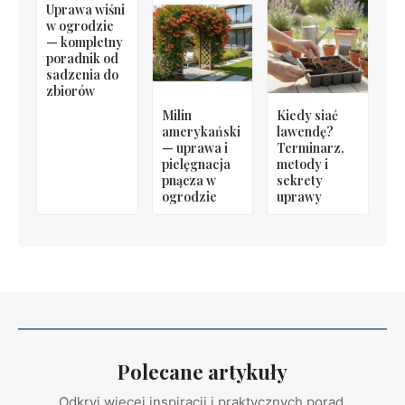
Uprawa wiśni
w ogrodzie
— kompletny
poradnik od
sadzenia do
zbiorów
Milin
Kiedy siać
amerykański
lawendę?
— uprawa i
Terminarz,
pielęgnacja
metody i
pnącza w
sekrety
ogrodzie
uprawy
Polecane artykuły
Odkryj więcej inspiracji i praktycznych porad.