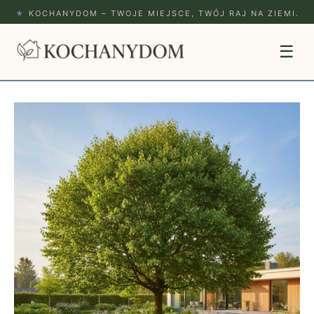
★
KOCHANYDOM – TWOJE MIEJSCE, TWÓJ RAJ NA ZIEMI.
☰