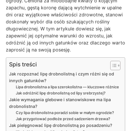
ogrody. Ceniona za miododajne kwiaty o kojącym
zapachu, gęstą koronę dającą wytchnienie w upalne
dni oraz wyjątkowe właściwości zdrowotne, stanowi
doskonały wybór dla osób szukających rośliny
długowiecznej. W tym artykule dowiesz się, jak
zapewnić jej optymalne warunki do wzrostu, jak
odróżnić ją od innych gatunków oraz dlaczego warto
zaprosić ją na swoją posesję.
Spis treści
Jak rozpoznać lipę drobnolistną i czym różni się od
innych gatunków?
Lipa drobnolistna a lipa szerokolistna — kluczowe różnice
Jak odróżnić lipę drobnolistną od lipy srebrzystej?
Jakie wymagania glebowe i stanowiskowe ma lipa
drobnolistna?
Czy lipa drobnolistna poradzi sobie w małym ogrodzie?
Jak przygotować podłoże przed sadzeniem drzewa?
Jak pielęgnować lipę drobnolistną po posadzeniu?