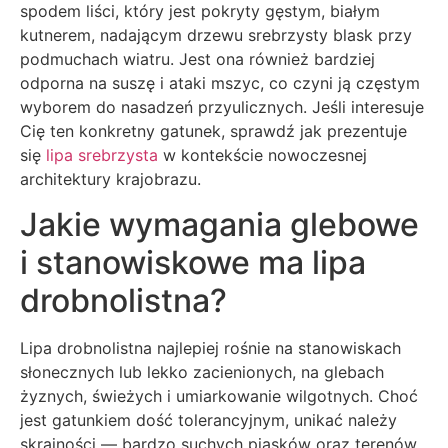
spodem liści, który jest pokryty gęstym, białym
kutnerem, nadającym drzewu srebrzysty blask przy
podmuchach wiatru. Jest ona również bardziej
odporna na suszę i ataki mszyc, co czyni ją częstym
wyborem do nasadzeń przyulicznych. Jeśli interesuje
Cię ten konkretny gatunek, sprawdź jak prezentuje
się
lipa srebrzysta
w kontekście nowoczesnej
architektury krajobrazu.
Jakie wymagania glebowe
i stanowiskowe ma lipa
drobnolistna?
Lipa drobnolistna najlepiej rośnie na stanowiskach
słonecznych lub lekko zacienionych, na glebach
żyznych, świeżych i umiarkowanie wilgotnych. Choć
jest gatunkiem dość tolerancyjnym, unikać należy
skrajności — bardzo suchych piasków oraz terenów