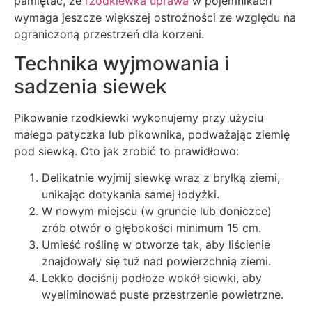
pamiętać, że
rzodkiewka uprawa
w pojemnikach
wymaga jeszcze większej ostrożności ze względu na
ograniczoną przestrzeń dla korzeni.
Technika wyjmowania i
sadzenia siewek
Pikowanie rzodkiewki wykonujemy przy użyciu
małego patyczka lub pikownika, podważając ziemię
pod siewką. Oto jak zrobić to prawidłowo:
Delikatnie wyjmij siewkę wraz z bryłką ziemi,
unikając dotykania samej łodyżki.
W nowym miejscu (w gruncie lub doniczce)
zrób otwór o głębokości minimum 15 cm.
Umieść roślinę w otworze tak, aby liścienie
znajdowały się tuż nad powierzchnią ziemi.
Lekko dociśnij podłoże wokół siewki, aby
wyeliminować puste przestrzenie powietrzne.