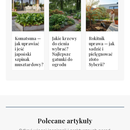
Komatsuna —
Jakie krzewy
Rokitnik
jak uprawiać
do cienia
uprawa — jak
i jeść
wybrać?
sadzić i
japoński
Najlepsze
pielęgnować
szpinak
gatunki do
złoto
musztardowy?
ogrodu
Syberii?
Polecane artykuły