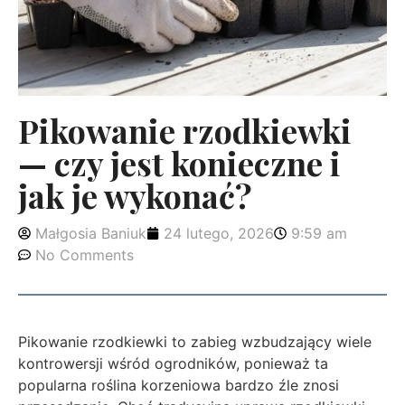
Pikowanie rzodkiewki
— czy jest konieczne i
jak je wykonać?
Małgosia Baniuk
24 lutego, 2026
9:59 am
No Comments
Pikowanie rzodkiewki to zabieg wzbudzający wiele
kontrowersji wśród ogrodników, ponieważ ta
popularna roślina korzeniowa bardzo źle znosi