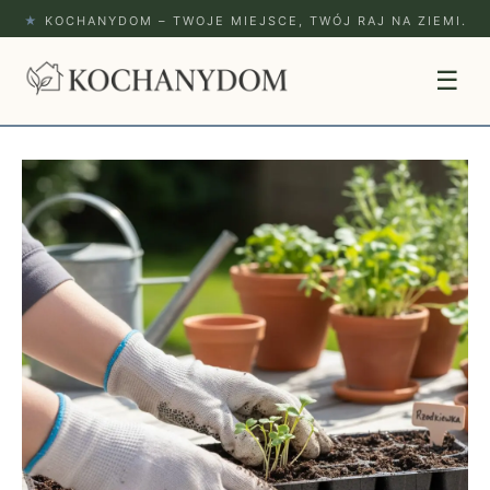
★
KOCHANYDOM – TWOJE MIEJSCE, TWÓJ RAJ NA ZIEMI.
☰