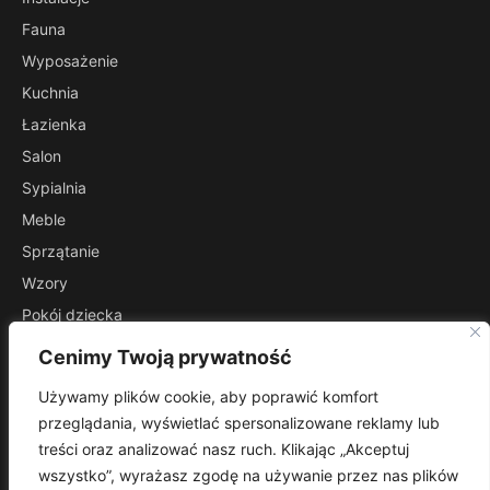
Fauna
Wyposażenie
Kuchnia
Łazienka
Salon
Sypialnia
Meble
Sprzątanie
Wzory
Pokój dziecka
Przedpokój
Cenimy Twoją prywatność
INFORMACJE
Używamy plików cookie, aby poprawić komfort
Kontakt
przeglądania, wyświetlać spersonalizowane reklamy lub
Mapa witryny
treści oraz analizować nasz ruch. Klikając „Akceptuj
Polityka prywatności
wszystko”, wyrażasz zgodę na używanie przez nas plików