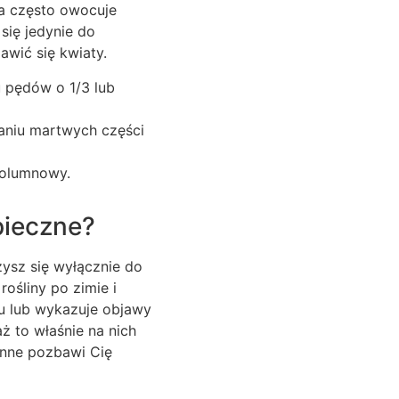
 a często owocuje
się jedynie do
wić się kwiaty.
 pędów o 1/3 lub
aniu martwych części
kolumnowy.
pieczne?
ysz się wyłącznie do
ośliny po zimie i
u lub wykazuje objawy
 to właśnie na nich
enne pozbawi Cię