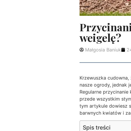
Przycinani
weigelę?
Małgosia Baniuk
2
Krzewuszka cudowna, z
nasze ogrody, jednak j
Regularne przycinanie 
przede wszystkim stym
tym artykule dowiesz s
barwnych kwiatów i za
Spis treści