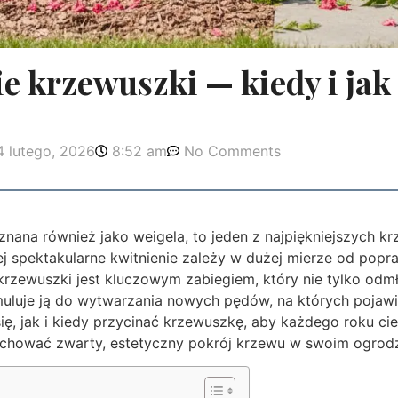
e krzewuszki — kiedy i jak 
4 lutego, 2026
8:52 am
No Comments
nana również jako weigela, to jeden z najpiękniejszych 
ej spektakularne kwitnienie zależy w dużej mierze od popra
krzewuszki jest kluczowym zabiegiem, który nie tylko odmła
uluje ją do wytwarzania nowych pędów, na których pojawi
ię, jak i kiedy przycinać krzewuszkę, aby każdego roku ci
chować zwarty, estetyczny pokrój krzewu w swoim ogrodz