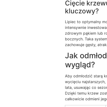
Cięcie krzewu
kluczowy?
Lipiec to optymalny m
intensywnie inwestować
zdrowym pąkiem lub ro
bocznych. Taka system
zachowuje gęsty, atrak
Jak odmłodz
wygląd?
Aby odmłodzić starą k
wycięciu najstarszych,
lata, usuwając co sezo
Dzięki temu krzew zos
całkowicie odmieni jeg