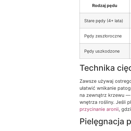
Rodzaj pędu
Stare pędy (4+ lata)
Pędy zeszłoroczne
Pędy uszkodzone
Technika cię
Zawsze używaj ostrego 
ułatwić wnikanie pato
na zewnątrz krzewu — 
wnętrza rośliny. Jeśli
przycinanie aronii
, gdz
Pielęgnacja 