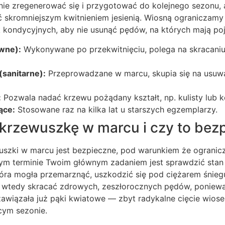
linie zregenerować się i przygotować do kolejnego sezonu,
 skromniejszym kwitnieniem jesienią. Wiosną ograniczamy 
kondycyjnych, aby nie usunąć pędów, na których mają poja
ówne):
Wykonywane po przekwitnięciu, polega na skracaniu
(sanitarne):
Przeprowadzane w marcu, skupia się na usuw
:
Pozwala nadać krzewu pożądany kształt, np. kulisty lub 
ące:
Stosowane raz na kilka lat u starszych egzemplarzy.
 krzewuszkę w marcu i czy to bez
uszki w marcu jest bezpieczne, pod warunkiem że ogranicz
tym terminie Twoim głównym zadaniem jest sprawdzić stan r
tóra mogła przemarznąć, uszkodzić się pod ciężarem śnieg
 wtedy skracać zdrowych, zeszłorocznych pędów, ponieważ
wiązała już pąki kwiatowe — zbyt radykalne cięcie wios
ym sezonie.