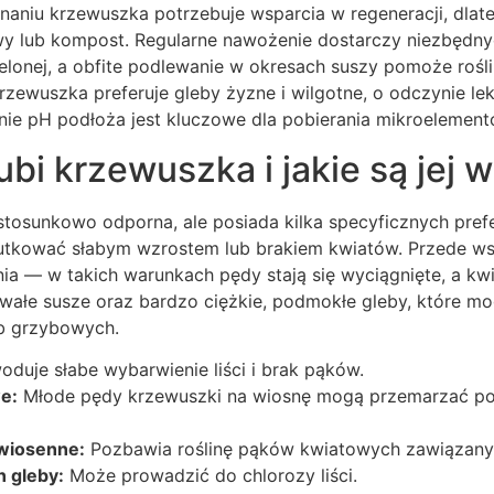
naniu krzewuszka potrzebuje wsparcia w regeneracji, dla
y lub kompost. Regularne nawożenie dostarczy niezbędn
lonej, a obfite podlewanie w okresach suszy pomoże rośli
krzewuszka preferuje gleby żyzne i wilgotne, o odczynie 
ie pH podłoża jest kluczowe dla pobierania mikroelement
ubi krzewuszka i jakie są jej
stosunkowo odporna, ale posiada kilka specyficznych prefe
utkować słabym wzrostem lub brakiem kwiatów. Przede w
nia — w takich warunkach pędy stają się wyciągnięte, a kwi
trwałe susze oraz bardzo ciężkie, podmokłe gleby, które 
ób grzybowych.
duje słabe wybarwienie liści i brak pąków.
e:
Młode pędy krzewuszki na wiosnę mogą przemarzać p
 wiosenne:
Pozbawia roślinę pąków kwiatowych zawiązany
 gleby:
Może prowadzić do chlorozy liści.