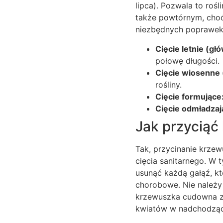
lipca). Pozwala to roś
także powtórnym, choć
niezbędnych poprawek 
Cięcie letnie (gł
połowę długości.
Cięcie wiosenne 
rośliny.
Cięcie formujące
Cięcie odmładzaj
Jak przyciąć
Tak, przycinanie krzew
cięcia sanitarnego. W 
usunąć każdą gałąź, k
chorobowe. Nie należy
krzewuszka cudowna za
kwiatów w nadchodząc