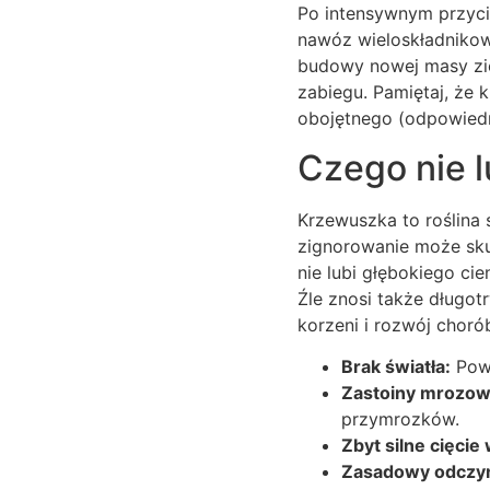
Po intensywnym przyci
nawóz wieloskładnikow
budowy nowej masy zie
zabiegu. Pamiętaj, że 
obojętnego (odpowiedn
Czego nie l
Krzewuszka to roślina 
zignorowanie może sk
nie lubi głębokiego cie
Źle znosi także długo
korzeni i rozwój chor
Brak światła:
Powo
Zastoiny mrozow
przymrozków.
Zbyt silne cięcie
Zasadowy odczyn