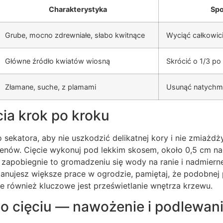
Charakterystyka
Spo
Grube, mocno zdrewniałe, słabo kwitnące
Wyciąć całkowici
Główne źródło kwiatów wiosną
Skrócić o 1/3 po 
Złamane, suche, z plamami
Usunąć natychmi
cia krok po kroku
sekatora, aby nie uszkodzić delikatnej kory i nie zmiażd
genów. Cięcie wykonuj pod lekkim skosem, około 0,5 cm 
zapobiegnie to gromadzeniu się wody na ranie i nadmier
 planujesz większe prace w ogrodzie, pamiętaj, że podobne
ie również kluczowe jest prześwietlanie wnętrza krzewu.
po cięciu — nawożenie i podlewan