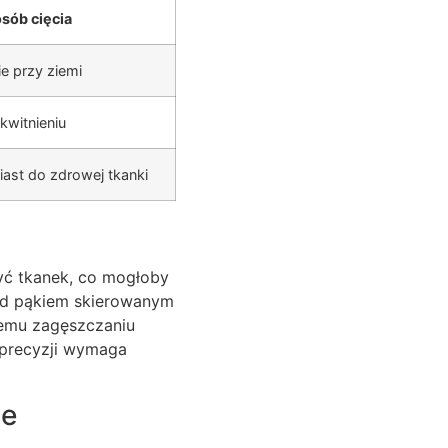
sób cięcia
e przy ziemi
kwitnieniu
ast do zdrowej tkanki
żyć tkanek, co mogłoby
nad pąkiem skierowanym
nemu zagęszczaniu
j precyzji wymaga
ie