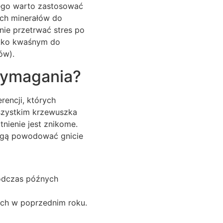
tego warto zastosować
ych minerałów do
nie przetrwać stres po
lekko kwaśnym do
ów).
 wymagania?
rencji, których
szystkim krzewuszka
tnienie jest znikome.
mogą powodować gnicie
odczas późnych
ch w poprzednim roku.