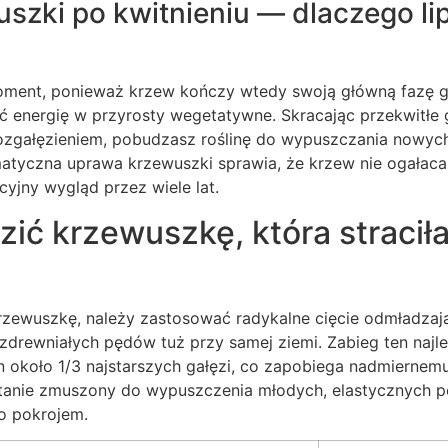
szki po kwitnieniu — dlaczego lip
oment, ponieważ krzew kończy wtedy swoją główną fazę g
 energię w przyrosty wegetatywne. Skracając przekwitłe g
zgałęzieniem, pobudzasz roślinę do wypuszczania nowych
atyczna uprawa krzewuszki sprawia, że krzew nie ogałaca 
cyjny wygląd przez wiele lat.
ić krzewuszkę, która straciła
rzewuszkę, należy zastosować radykalne cięcie odmładzają
 zdrewniałych pędów tuż przy samej ziemi. Zabieg ten najl
n około 1/3 najstarszych gałęzi, co zapobiega nadmiernemu 
tanie zmuszony do wypuszczenia młodych, elastycznych 
o pokrojem.