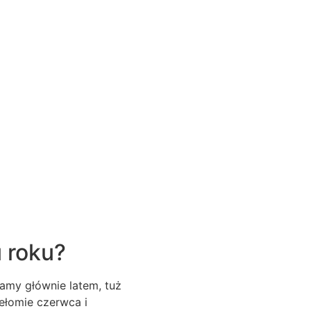
u roku?
namy głównie latem, tuż
zełomie czerwca i