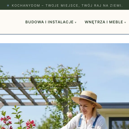
★
KOCHANYDOM – TWOJE MIEJSCE, TWÓJ RAJ NA ZIEMI.
BUDOWA I INSTALACJE
WNĘTRZA I MEBLE
▾
▾