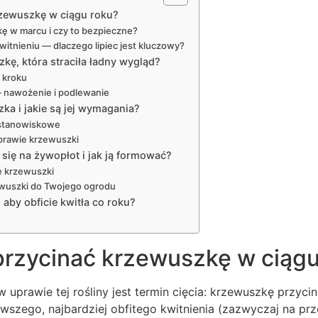
krzewuszkę w ciągu roku?
ę w marcu i czy to bezpieczne?
witnieniu — dlaczego lipiec jest kluczowy?
kę, która straciła ładny wygląd?
o kroku
— nawożenie i podlewanie
ka i jakie są jej wymagania?
stanowiskowe
prawie krzewuszki
się na żywopłot i jak ją formować?
e krzewuszki
wuszki do Twojego ogrodu
aby obficie kwitła co roku?
 przycinać krzewuszkę w ciąg
 uprawie tej rośliny jest termin cięcia: krzewuszkę przyci
rwszego, najbardziej obfitego kwitnienia (zazwyczaj na pr