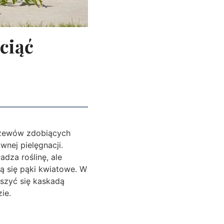
ciąć
krzewów zdobiących
wnej pielęgnacji.
dza roślinę, ale
ą się pąki kwiatowe. W
eszyć się kaskadą
ie.