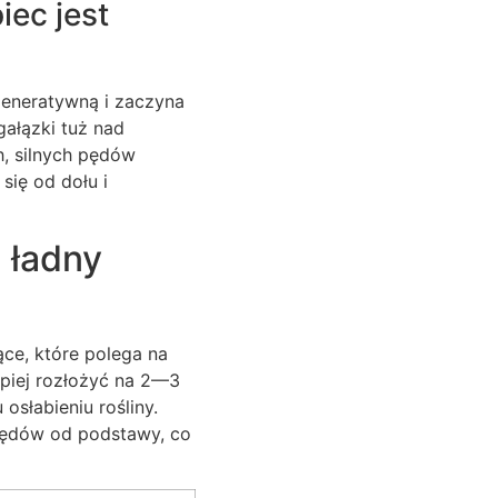
iec jest
eneratywną i zaczyna
ałązki tuż nad
, silnych pędów
się od dołu i
 ładny
ce, które polega na
epiej rozłożyć na 2—3
osłabieniu rośliny.
pędów od podstawy, co