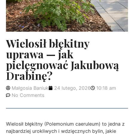
Wielosił błękitny
uprawa — jak
pielęgnować Jakubową
Drabinę?
Małgosia Baniuk
24 lutego, 2026
10:18 am
No Comments
Wielosił błękitny (Polemonium caeruleum) to jedna z
najbardziej urokliwych i wdzięcznych bylin, jakie