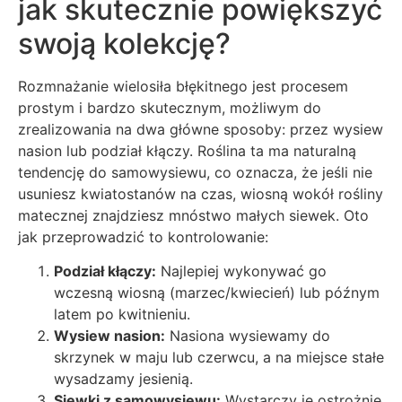
jak skutecznie powiększyć
swoją kolekcję?
Rozmnażanie wielosiła błękitnego jest procesem
prostym i bardzo skutecznym, możliwym do
zrealizowania na dwa główne sposoby: przez wysiew
nasion lub podział kłączy. Roślina ta ma naturalną
tendencję do samowysiewu, co oznacza, że jeśli nie
usuniesz kwiatostanów na czas, wiosną wokół rośliny
matecznej znajdziesz mnóstwo małych siewek. Oto
jak przeprowadzić to kontrolowanie:
Podział kłączy:
Najlepiej wykonywać go
wczesną wiosną (marzec/kwiecień) lub późnym
latem po kwitnieniu.
Wysiew nasion:
Nasiona wysiewamy do
skrzynek w maju lub czerwcu, a na miejsce stałe
wysadzamy jesienią.
Siewki z samowysiewu:
Wystarczy je ostrożnie