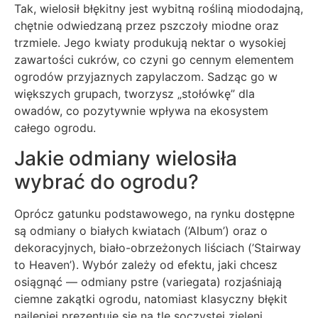
Tak, wielosił błękitny jest wybitną rośliną miododajną,
chętnie odwiedzaną przez pszczoły miodne oraz
trzmiele. Jego kwiaty produkują nektar o wysokiej
zawartości cukrów, co czyni go cennym elementem
ogrodów przyjaznych zapylaczom. Sadząc go w
większych grupach, tworzysz „stołówkę” dla
owadów, co pozytywnie wpływa na ekosystem
całego ogrodu.
Jakie odmiany wielosiła
wybrać do ogrodu?
Oprócz gatunku podstawowego, na rynku dostępne
są odmiany o białych kwiatach (’Album’) oraz o
dekoracyjnych, biało-obrzeżonych liściach (’Stairway
to Heaven’). Wybór zależy od efektu, jaki chcesz
osiągnąć — odmiany pstre (variegata) rozjaśniają
ciemne zakątki ogrodu, natomiast klasyczny błękit
najlepiej prezentuje się na tle soczystej zieleni