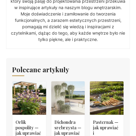
który swoją pasję do projektowania przestrzeni przekuwa
w inspirujące artykuły na naszym blogu wnętrzarskim.
Moje doświadczenie i zamiłowanie do tworzenia
funkcjonalnych, a zarazem estetycznych przestrzeni,
pomagają mi dzielić się wiedzą i inspiracjami z
czytelnikami, dążąc do tego, aby każde wnętrze było nie
tylko piękne, ale i praktyczne.
Polecane artykuły
Orlik
Dichondra
Pasternak —
pospolity —
srebrzysta —
jak uprawiać
jak uprawiać
jak uprawiać
i