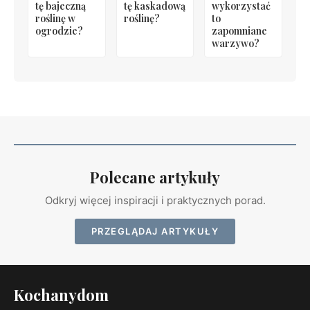
tę bajeczną
tę kaskadową
wykorzystać
roślinę w
roślinę?
to
ogrodzie?
zapomniane
warzywo?
Polecane artykuły
Odkryj więcej inspiracji i praktycznych porad.
PRZEGLĄDAJ ARTYKUŁY
Kochanydom