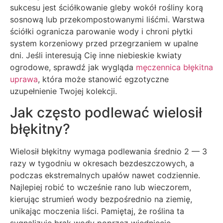
sukcesu jest ściółkowanie gleby wokół rośliny korą
sosnową lub przekompostowanymi liśćmi. Warstwa
ściółki ogranicza parowanie wody i chroni płytki
system korzeniowy przed przegrzaniem w upalne
dni. Jeśli interesują Cię inne niebieskie kwiaty
ogrodowe, sprawdź jak wygląda
męczennica błękitna
uprawa
, która może stanowić egzotyczne
uzupełnienie Twojej kolekcji.
Jak często podlewać wielosił
błękitny?
Wielosił błękitny wymaga podlewania średnio 2 — 3
razy w tygodniu w okresach bezdeszczowych, a
podczas ekstremalnych upałów nawet codziennie.
Najlepiej robić to wcześnie rano lub wieczorem,
kierując strumień wody bezpośrednio na ziemię,
unikając moczenia liści. Pamiętaj, że roślina ta
sygnalizuje brak wody poprzez więdnięcie