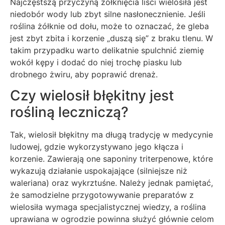
Najczęstszą przyczyną żółknięcia liści wielosiła jest
niedobór wody lub zbyt silne nasłonecznienie. Jeśli
roślina żółknie od dołu, może to oznaczać, że gleba
jest zbyt zbita i korzenie „duszą się” z braku tlenu. W
takim przypadku warto delikatnie spulchnić ziemię
wokół kępy i dodać do niej trochę piasku lub
drobnego żwiru, aby poprawić drenaż.
Czy wielosił błękitny jest
rośliną leczniczą?
Tak, wielosił błękitny ma długą tradycję w medycynie
ludowej, gdzie wykorzystywano jego kłącza i
korzenie. Zawierają one saponiny triterpenowe, które
wykazują działanie uspokajające (silniejsze niż
waleriana) oraz wykrztuśne. Należy jednak pamiętać,
że samodzielne przygotowywanie preparatów z
wielosiła wymaga specjalistycznej wiedzy, a roślina
uprawiana w ogrodzie powinna służyć głównie celom