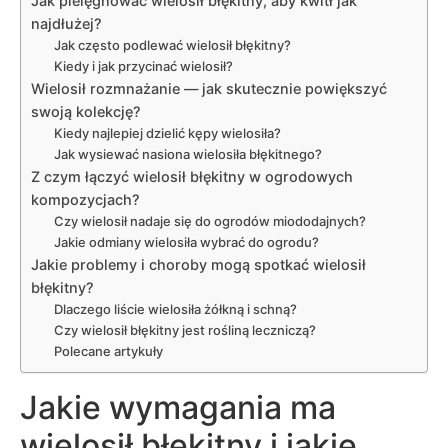
Jak pielęgnować wielosił błękitny, aby kwitł jak
najdłużej?
Jak często podlewać wielosił błękitny?
Kiedy i jak przycinać wielosił?
Wielosił rozmnażanie — jak skutecznie powiększyć
swoją kolekcję?
Kiedy najlepiej dzielić kępy wielosiła?
Jak wysiewać nasiona wielosiła błękitnego?
Z czym łączyć wielosił błękitny w ogrodowych
kompozycjach?
Czy wielosił nadaje się do ogrodów miododajnych?
Jakie odmiany wielosiła wybrać do ogrodu?
Jakie problemy i choroby mogą spotkać wielosił
błękitny?
Dlaczego liście wielosiła żółkną i schną?
Czy wielosił błękitny jest rośliną leczniczą?
Polecane artykuły
Jakie wymagania ma
wielosił błękitny i jakie