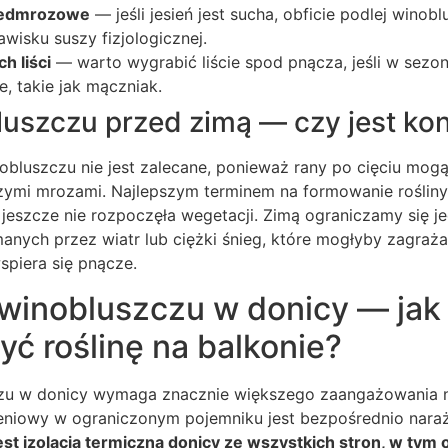
zedmrozowe
— jeśli jesień jest sucha, obficie podlej winobl
awisku suszy fizjologicznej.
h liści
— warto wygrabić liście spod pnącza, jeśli w sezo
, takie jak mączniak.
luszczu przed zimą — czy jest ko
inobluszczu nie jest zalecane, ponieważ rany po cięciu mogą
szymi mrozami. Najlepszym terminem na formowanie rośliny
a jeszcze nie rozpoczęła wegetacji. Zimą ograniczamy się j
anych przez wiatr lub ciężki śnieg, które mogłyby zagraż
wspiera się pnącze.
winobluszczu w donicy — jak
ć roślinę na balkonie?
zu w donicy wymaga znacznie większego zaangażowania n
niowy w ograniczonym pojemniku jest bezpośrednio naraż
st izolacja termiczna donicy ze wszystkich stron, w tym