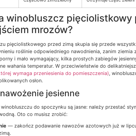
 winobluszcz pięciolistkowy 
jściem mrozów?
czu pięciolistkowego przed zimą skupia się przede wszys
ieniu roślinie odpowiedniego nawodnienia, zanim ziemia z
rny i mało wymagający, kilka prostych zabiegów jesiennyc
alne wahania temperatur. W przeciwieństwie do delikatniejs
której wymaga przeniesienia do pomieszczenia)
, winoblusz
likowanych osłon.
 nawożenie jesienne
winobluszczu do spoczynku są jasne: należy przestać sty
odną. Oto co musisz zrobić:
nie
— zakończ podawanie nawozów azotowych już w lipcu
zimą.