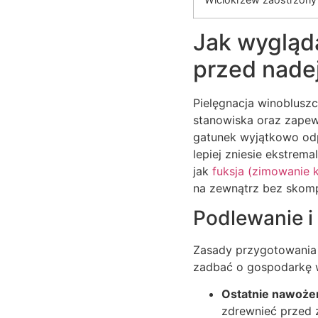
Jak wygląda
przed nade
Pielęgnacja winoblusz
stanowiska oraz zapewn
gatunek wyjątkowo odpo
lepiej zniesie ekstrem
jak
fuksja (zimowanie 
na zewnątrz bez skomp
Podlewanie i
Zasady przygotowania 
zadbać o gospodarkę w
Ostatnie nawoże
zdrewnieć przed 