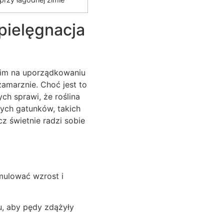
pielęgnacja
tkim na uporządkowaniu
amarznie. Choć jest to
h sprawi, że roślina
zych gatunków, takich
cz świetnie radzi sobie
mulować wzrost i
, aby pędy zdążyły