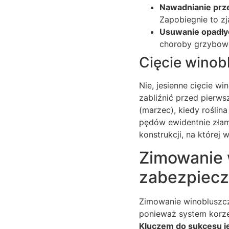
Nawadnianie pr
Zapobiegnie to zj
Usuwanie opadłyc
choroby grzybowe
Cięcie winob
Nie, jesienne cięcie w
zabliźnić przed pierw
(marzec), kiedy roślin
pędów ewidentnie złam
konstrukcji, na której 
Zimowanie 
zabezpieczy
Zimowanie winobluszc
ponieważ system korze
Kluczem do sukcesu je