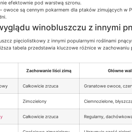
nie efektownie pod warstwą szronu.
 owoce są cennym pokarmem dla ptaków zimujących w Po
ni.
wyglądu winobluszczu z innymi p
szcz pięciolistkowy z innymi popularnymi roślinami pnący
iższa tabela przedstawia kluczowe różnice w zachowaniu
Zachowanie liści zimą
Główne wal
kowy
Całkowicie zrzuca
Granatowe owoce, czer
Zimozielony
Ciemnozielone, błyszczą
wy
Całkowicie zrzuca
Regularny, dachówkowa
Częściowo zimozielony
Utrzymuje część zieleni 