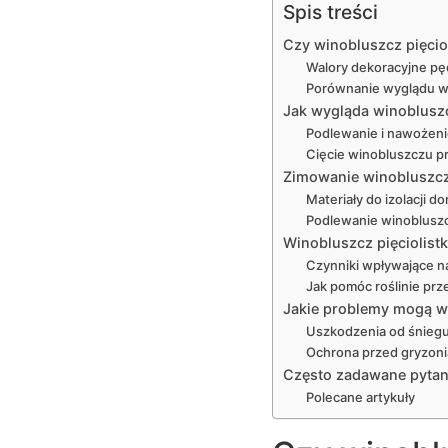
Spis treści
Czy winobluszcz pięciol
Walory dekoracyjne p
Porównanie wyglądu wi
Jak wygląda winobluszc
Podlewanie i nawożeni
Cięcie winobluszczu p
Zimowanie winobluszczu
Materiały do izolacji 
Podlewanie winobluszc
Winobluszcz pięciolis
Czynniki wpływające n
Jak pomóc roślinie pr
Jakie problemy mogą w
Uszkodzenia od śniegu 
Ochrona przed gryzoni
Często zadawane pytan
Polecane artykuły