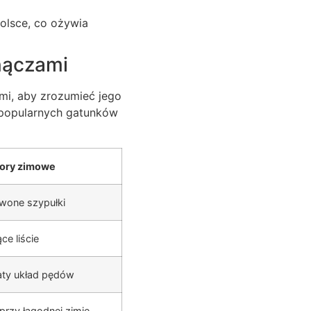
lsce, co ożywia
nączami
mi, aby zrozumieć jego
 popularnych gatunków
ory zimowe
wone szypułki
ce liście
ty układ pędów
przy łagodnej zimie