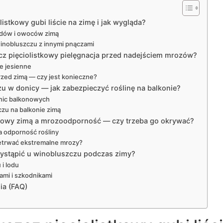
istkowy gubi liście na zimę i jak wygląda?
ędów i owoców zimą
nobluszczu z innymi pnączami
z pięciolistkowy pielęgnacja przed nadejściem mrozów?
e jesienne
rzed zimą — czy jest konieczne?
 w donicy — jak zabezpieczyć roślinę na balkonie?
donic balkonowych
zu na balkonie zimą
tkowy zimą a mrozoodporność — czy trzeba go okrywać?
a odporność rośliny
zetrwać ekstremalne mrozy?
ystąpić u winobluszczu podczas zimy?
i lodu
ami i szkodnikami
ia (FAQ)