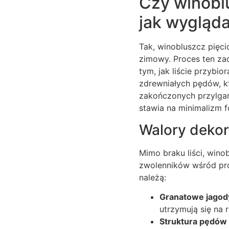
Czy winoblu
jak wygląd
Tak, winobluszcz pięcio
zimowy. Proces ten zac
tym, jak liście przybio
zdrewniałych pędów, 
zakończonych przylgami
stawia na minimalizm f
Walory deko
Mimo braku liści, wino
zwolenników wśród pr
należą:
Granatowe jagod
utrzymują się na r
Struktura pędów