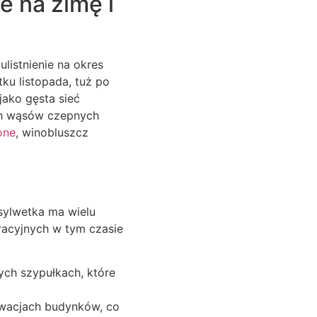
e na zimę i
ulistnienie na okres
ku listopada, tuż po
jako gęsta sieć
ch wąsów czepnych
one
, winobluszcz
 sylwetka ma wielu
acyjnych w tym czasie
ch szypułkach, które
ewacjach budynków, co