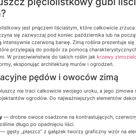
szcz pięciolistkowy gubi liści
a?
listkowy jest pnączem liściastym, które całkowicie zrzuca 
zyna się zazwyczaj pod koniec października lub na począt
rą intensywnie czerwoną barwę. Zimą roślina prezentuje się 
które przylegają do podpór za pomocą charakterystyczny
. W przeciwieństwie do takich roślin jak
krzewy zimoziel
ormy, eksponując architekturę murów i ogrodzeń.
racyjne pędów i owoców zimą
bluszcz nie traci całkowicie swojego uroku, a jego zimowa
ojektantów ogrodów. Do najważniejszych elementów dekor
y
— drobne owoce osadzone na kontrastujących, czerwony
oślinie długo po opadnięciu liści.
— gęsty „płaszcz” z gałązek tworzy graficzny wzór na el