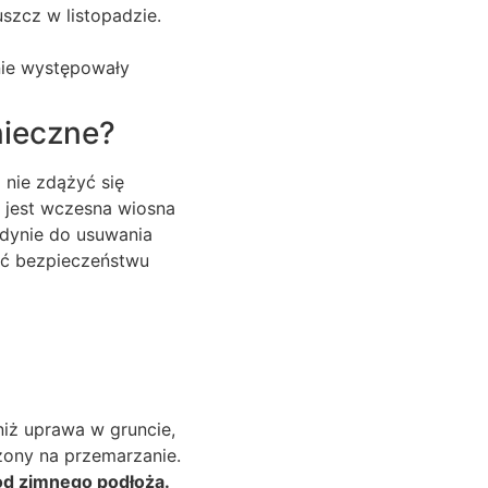
uszcz w listopadzie.
nie występowały
nieczne?
 nie zdążyć się
 jest wczesna wiosna
edynie do usuwania
ać bezpieczeństwu
iż uprawa w gruncie,
ony na przemarzanie.
 od zimnego podłoża.