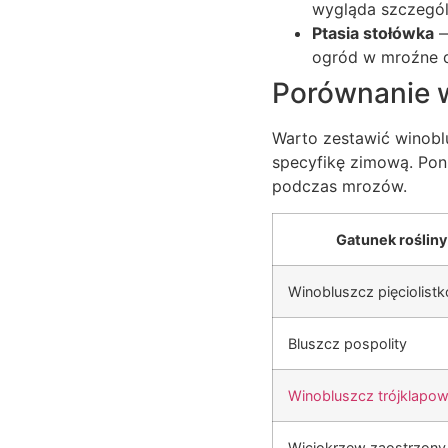
wygląda szczegól
Ptasia stołówka
—
ogród w mroźne d
Porównanie 
Warto zestawić winoblu
specyfikę zimową. Pon
podczas mrozów.
Gatunek rośliny
Winobluszcz pięciolist
Bluszcz pospolity
Winobluszcz trójklapo
Wiciokrzew zaostrzony