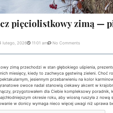
z pięciolistkowy zimą — p
4 lutego, 2026
11:01 am
No Comments
kowy zimą przechodzi w stan głębokiego uśpienia, prezentu
nich miesięcy, kiedy to zachwyca gęstwiną zieleni. Choć roś
spektakularnym, jesiennym przebarwieniu na kolor karminow
granatowe owoce nadal stanowią ciekawy akcent w krajo
nączy, przygotowałem dla Ciebie kompleksowy poradnik, kt
najchłodniejszym okresie roku, aby wiosną ruszyła z nową s
owanie w donicy wymaga nieco więcej uwagi niż uprawa b