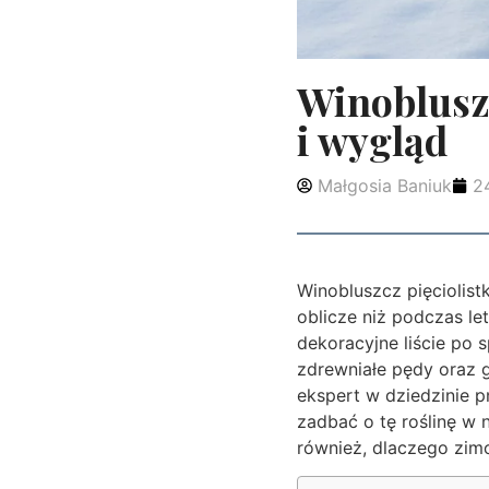
Winobluszc
i wygląd
Małgosia Baniuk
2
Winobluszcz pięciolist
oblicze niż podczas let
dekoracyjne liście po 
zdrewniałe pędy oraz 
ekspert w dziedzinie p
zadbać o tę roślinę w 
również, dlaczego zim