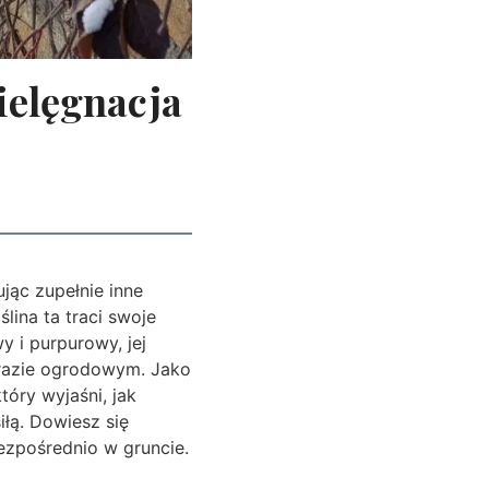
ielęgnacja
jąc zupełnie inne
lina ta traci swoje
y i purpurowy, jej
brazie ogrodowym. Jako
óry wyjaśni, jak
iłą. Dowiesz się
ezpośrednio w gruncie.