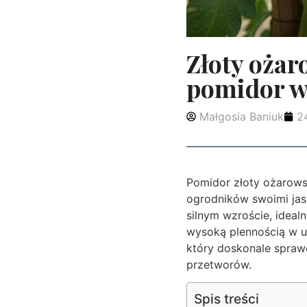
Złoty ożar
pomidor w
Małgosia Baniuk
2
Pomidor złoty ożarowsk
ogrodników swoimi jas
silnym wzroście, ideal
wysoką plennością w up
który doskonale spraw
przetworów.
Spis treści