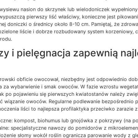
ysiewu nasion do skrzynek lub wielodoniczek wypełnion
ypuszczą pierwszy liść właściwy, konieczne jest pikowani
nej doniczki o średnicy około 8-10 cm. Pamiętaj, że zdro
zielone liście i dobrze rozbudowany system korzeniowy, co
rodu.
y i pielęgnacja zapewnią naj
rowski obficie owocował, niezbędny jest odpowiednio do
a za wybarwienie i smak owoców. W fazie wzrostu wegeta
ak po pojawieniu się pierwszych kwiatostanów należy zwię
ć wiązanie owoców. Regularne podlewanie bezpośrednio p
czenia liści to najlepsza profilaktyka przeciwko zarazie z
czne: kompost, biohumus lub gnojówka z pokrzywy (na po
lne: specjalistyczne nawozy do pomidorów z mikroelemen
łożenie słomy wokół roślin ogranicza parowanie wody z gl