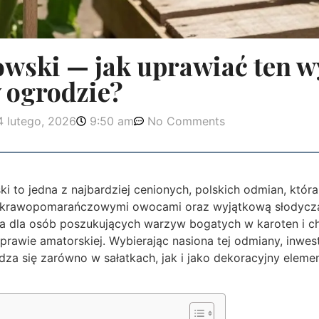
owski — jak uprawiać ten 
 ogrodzie?
4 lutego, 2026
9:50 am
No Comments
i to jedna z najbardziej cenionych, polskich odmian, któr
krawopomarańczowymi owocami oraz wyjątkową słodyczą. 
na dla osób poszukujących warzyw bogatych w karoten i ch
rawie amatorskiej. Wybierając nasiona tej odmiany, inwest
dza się zarówno w sałatkach, jak i jako dekoracyjny ele