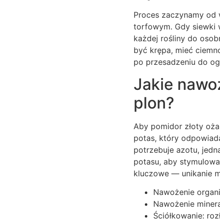
Proces zaczynamy od w
torfowym. Gdy siewki w
każdej rośliny do osob
być krępa, mieć ciemno
po przesadzeniu do og
Jakie nawoz
plon?
Aby pomidor złoty oża
potas, który odpowiad
potrzebuje azotu, jedn
potasu, aby stymulowa
kluczowe — unikanie mo
Nawożenie organi
Nawożenie minera
Ściółkowanie: roz