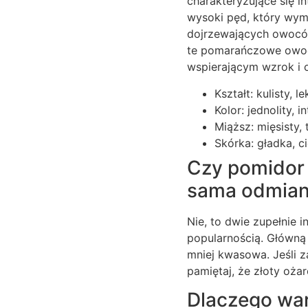
charakteryzujące się i
wysoki pęd, który wym
dojrzewających owocó
te pomarańczowe owoce
wspierającym wzrok i 
Kształt: kulisty, 
Kolor: jednolity,
Miąższ: mięsisty,
Skórka: gładka, c
Czy pomidor 
sama odmia
Nie, to dwie zupełnie 
popularnością. Główną 
mniej kwasowa. Jeśli z
pamiętaj, że złoty oża
Dlaczego wa