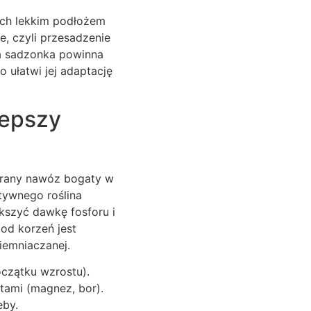
ych lekkim podłożem
e, czyli przesadzenie
wa sadzonka powinna
 ułatwi jej adaptację
lepszy
brany nawóz bogaty w
tywnego roślina
kszyć dawkę fosforu i
od korzeń jest
iemniaczanej.
czątku wzrostu).
tami (magnez, bor).
eby.