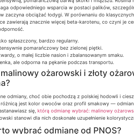
ntensywną, pomarańczową barwą skórki i miąższu. Roślina ro
aga odpowiedniego wsparcia w postaci palików, szczegól
w zaczyna obciążać łodygi. W porównaniu do klasycznyc
 zawierają znacznie więcej beta-karotenu, co czyni je ce
odporność.
lekko spłaszczony, bardzo regularny.
 intensywnie pomarańczowy bez zielonej piętki.
 twardy, o małej liczbie nasion i zbalansowanym smaku.
ienka, ale odporna na pękanie podczas transportu.
malinowy ożarowski i złoty ożarow
na?
inne odmiany, choć obie pochodzą z polskiej hodowli i cies
różnicą jest kolor owoców oraz profil smakowy — odmiana 
astanawiasz się,
którą odmianę wybrać: malinowy ożarows
rowski stanowi dla nich doskonałe uzupełnienie kolorystyczn
rto wybrać odmianę od PNOS?