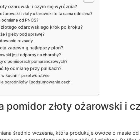
oty ożarowski i czym się wyróżnia?
żarowski i złoty ożarowski to ta sama odmiana?
ć odmianę od PNOS?
 złotego ożarowskiego krok po kroku?
że i gleby pod uprawę?
otowanie rozsady
acja zapewnią najlepszy plon?
rowski jest odporny na choroby?
kty o pomidorach pomarańczowych?
ć tę odmianę przy palikach?
w kuchni i przetwórstwie
nie ogrodników i podsumowanie cech
 pomidor złoty ożarowski i c
miana średnio wczesna, która produkuje owoce o masie od