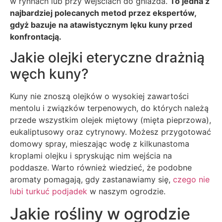
w rynnach lub przy wejściach do gniazda.
To jedna z
najbardziej polecanych metod przez ekspertów,
gdyż bazuje na atawistycznym lęku kuny przed
konfrontacją.
Jakie olejki eteryczne drażnią
węch kuny?
Kuny nie znoszą olejków o wysokiej zawartości
mentolu i związków terpenowych, do których należą
przede wszystkim olejek miętowy (mięta pieprzowa),
eukaliptusowy oraz cytrynowy. Możesz przygotować
domowy spray, mieszając wodę z kilkunastoma
kroplami olejku i spryskując nim wejścia na
poddasze. Warto również wiedzieć, że podobne
aromaty pomagają, gdy zastanawiamy się,
czego nie
lubi turkuć podjadek
w naszym ogrodzie.
Jakie rośliny w ogrodzie