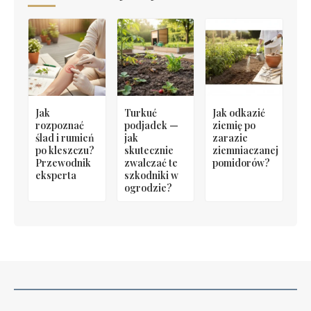
Jak
Turkuć
Jak odkazić
rozpoznać
podjadek —
ziemię po
ślad i rumień
jak
zarazie
po kleszczu?
skutecznie
ziemniaczanej
Przewodnik
zwalczać te
pomidorów?
eksperta
szkodniki w
ogrodzie?