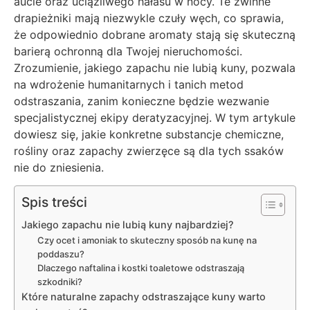
aucie oraz uciążliwego hałasu w nocy. Te zwinne
drapieżniki mają niezwykle czuły węch, co sprawia,
że odpowiednio dobrane aromaty stają się skuteczną
barierą ochronną dla Twojej nieruchomości.
Zrozumienie, jakiego zapachu nie lubią kuny, pozwala
na wdrożenie humanitarnych i tanich metod
odstraszania, zanim konieczne będzie wezwanie
specjalistycznej ekipy deratyzacyjnej. W tym artykule
dowiesz się, jakie konkretne substancje chemiczne,
rośliny oraz zapachy zwierzęce są dla tych ssaków
nie do zniesienia.
Spis treści
Jakiego zapachu nie lubią kuny najbardziej?
Czy ocet i amoniak to skuteczny sposób na kunę na
poddaszu?
Dlaczego naftalina i kostki toaletowe odstraszają
szkodniki?
Które naturalne zapachy odstraszające kuny warto