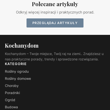
Polecane artykuły
Odkryj więcej inspiracji i praktycznych porad.
PRZEGLĄDAJ ARTYKUŁY
Kochanydom
Kochanydom – Twoje miejsce, Twój raj na ziemi.. Znajdziesz u
nas praktyczne porady, trendy i sprawdzone rozwiązania.
KATEGORIE
Rośliny ogrodu
Rośliny domowe
Choroby
Poradniki
Ogród
Budowa