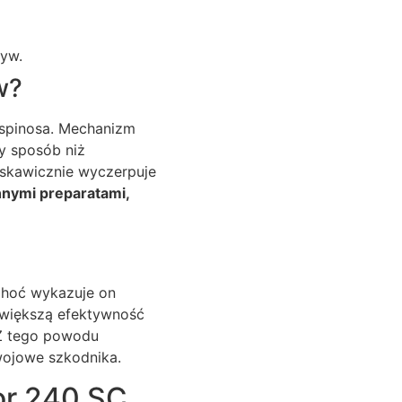
zyw.
w?
 spinosa. Mechanizm
ny sposób niż
yskawicznie wyczerpuje
innymi preparatami,
 Choć wykazuje on
jwiększą efektywność
 Z tego powodu
zwojowe szkodnika.
or 240 SC