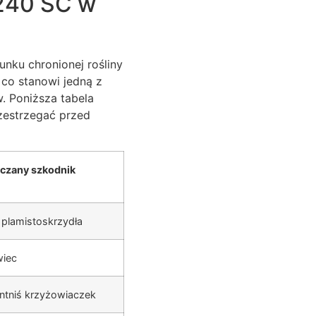
 240 SC w
unku chronionej rośliny
 co stanowi jedną z
. Poniższa tabela
zestrzegać przed
czany szkodnik
 plamistoskrzydła
wiec
tantniś krzyżowiaczek