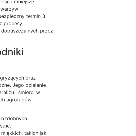
ność i mniejsze
i warzyw
bezpieczny termin 3
az procesy
w dopuszczalnych przez
dniki
 gryzących oraz
czne. Jego działanie
aliżu i śmierci w
ych agrofagów
n ozdobnych.
stne.
iękkich, takich jak