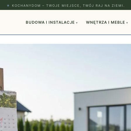
★
KOCHANYDOM – TWOJE MIEJSCE, TWÓJ RAJ NA ZIEMI.
BUDOWA I INSTALACJE
WNĘTRZA I MEBLE
▾
▾