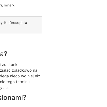
i, minarki
ydła (Drosophila
a
za?
i ze stonką
 działać żołądkowo na
iega nieco wolniej niż
nie tego terminu
ycia.
osłonami?