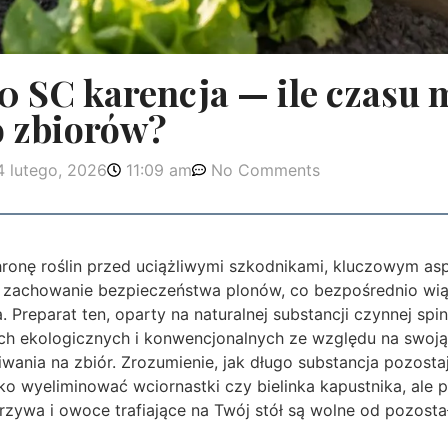
0 SC karencja — ile czasu 
o zbiorów?
4 lutego, 2026
11:09 am
No Comments
hronę roślin przed uciążliwymi szkodnikami, kluczowym a
st zachowanie bezpieczeństwa plonów, co bezpośrednio wią
a. Preparat ten, oparty na naturalnej substancji czynnej sp
h ekologicznych i konwencjonalnych ze względu na swoj
iwania na zbiór. Zrozumienie, jak długo substancja pozost
ylko wyeliminować wciornastki czy bielinka kapustnika, ale
zywa i owoce trafiające na Twój stół są wolne od pozost