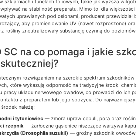
w szklarniach i tunelach foliowych, takie jak wyższa wilgot
 wpływać na stabilność preparatu. Mimo to, dla większośc
watych uprawianych pod osłonami, producent przewidział 
tarczający, aby promieniowanie UV (nawet rozproszone) or
 rośliny zneutralizowały substancję czynną do poziomó
 SC na co pomaga i jakie szko
jskuteczniej?
kutecznym rozwiązaniem na szerokie spektrum szkodników
ych, które wykazują odporność na tradycyjne środki chemi
iu pracy układu nerwowego owadów, co prowadzi do ich par
kontaktu z preparatem lub jego spożycia. Do najważniejsz
 środek należą:
odni i tytoniowiec
— zmora upraw cebuli, pora oraz rośli
k i rzepnik
— żarłoczne gąsienice niszczące warzywa kapu
krzydła (Drosophila suzukii)
— groźny szkodnik owoców m