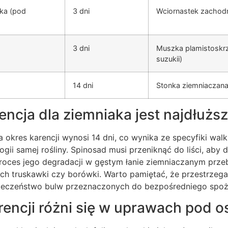
yka (pod
3 dni
Wciornastek zachodn
3 dni
Muszka plamistoskrz
suzukii)
14 dni
Stonka ziemniaczan
encja dla ziemniaka jest najdłużs
okres karencji wynosi 14 dni, co wynika ze specyfiki walk
ogii samej rośliny. Spinosad musi przeniknąć do liści, aby
proces jego degradacji w gęstym łanie ziemniaczanym przeb
ch truskawki czy borówki. Warto pamiętać, że przestrzega
ieczeństwo bulw przeznaczonych do bezpośredniego spoż
rencji różni się w uprawach pod 