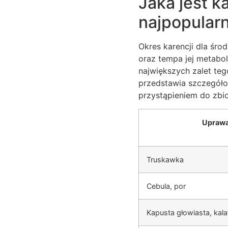
Jaka jest k
najpopular
Okres karencji dla śro
oraz tempa jej metabo
największych zalet te
przedstawia szczegóło
przystąpieniem do zbi
Upraw
Truskawka
Cebula, por
Kapusta głowiasta, kalaf