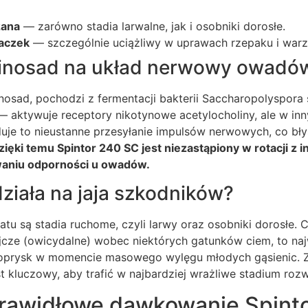
zana
— zarówno stadia larwalne, jak i osobniki dorosłe.
iaczek
— szczególnie uciążliwy w uprawach rzepaku i war
spinosad na układ nerwowy owadó
nosad, pochodzi z fermentacji bakterii Saccharopolyspora
y — aktywuje receptory nikotynowe acetylocholiny, ale w in
uje to nieustanne przesyłanie impulsów nerwowych, co bł
zięki temu Spintor 240 SC jest niezastąpiony w rotacji z 
aniu odporności u owadów.
działa na jaja szkodników?
tu są stadia ruchome, czyli larwy oraz osobniki dorosłe.
ójcze (owicydalne) wobec niektórych gatunków ciem, to na
c oprysk w momencie masowego wylęgu młodych gąsienic.
est kluczowy, aby trafić w najbardziej wrażliwe stadium ro
 prawidłowe dawkowanie Spint