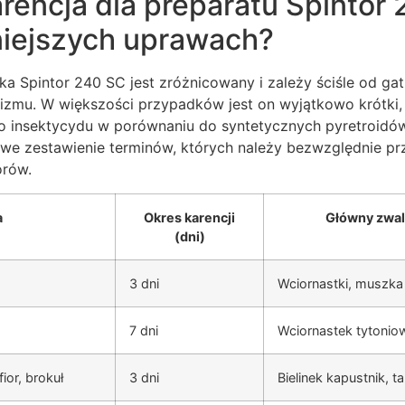
arencja dla preparatu Spintor
niejszych uprawach?
dka Spintor 240 SC jest zróżnicowany i zależy ściśle od gat
lizmu. W większości przypadków jest on wyjątkowo krótki,
go insektycydu w porównaniu do syntetycznych pyretroidów
we zestawienie terminów, których należy bezwzględnie pr
orów.
a
Okres karencji
Główny zwal
(dni)
3 dni
Wciornastki, muszka
7 dni
Wciornastek tytonio
ior, brokuł
3 dni
Bielinek kapustnik, 