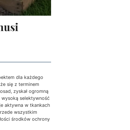
musi
spektem dla każdego
że się z terminem
inosad, zyskał ogromną
ą wysoką selektywność
aje aktywna w tkankach
 przede wszystkim
ałości środków ochrony