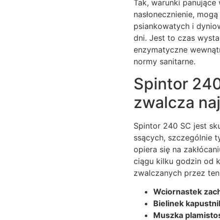
Tak, warunki panujące 
nasłonecznienie, mogą
psiankowatych i dynio
dni. Jest to czas wys
enzymatyczne wewnątrz
normy sanitarne.
Spintor 240
zwalcza na
Spintor 240 SC jest s
ssących, szczególnie t
opiera się na zakłócan
ciągu kilku godzin od 
zwalczanych przez ten
Wciornastek zach
Bielinek kapustni
Muszka plamistos