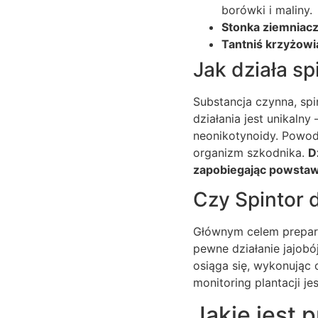
borówki i maliny.
Stonka ziemniac
Tantniś krzyżow
Jak działa 
Substancja czynna, spi
działania jest unikaln
neonikotynoidy. Powod
organizm szkodnika.
D
zapobiegając powstaw
Czy Spintor 
Głównym celem prepara
pewne działanie jajob
osiąga się, wykonują
monitoring plantacji j
Jakie jest