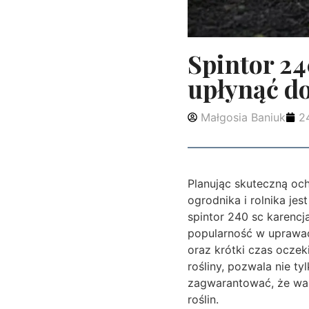
Spintor 24
upłynąć d
Małgosia Baniuk
2
Planując skuteczną oc
ogrodnika i rolnika je
spintor 240 sc karencj
popularność w uprawac
oraz krótki czas oczek
rośliny, pozwala nie t
zagwarantować, że war
roślin.