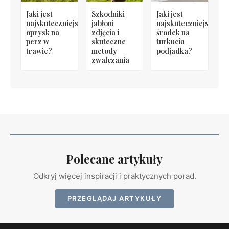
Jaki jest
Szkodniki
Jaki jest
najskuteczniejszy
jabłoni
najskuteczniejszy
oprysk na
zdjęcia i
środek na
perz w
skuteczne
turkucia
trawie?
metody
podjadka?
zwalczania
Polecane artykuły
Odkryj więcej inspiracji i praktycznych porad.
PRZEGLĄDAJ ARTYKUŁY