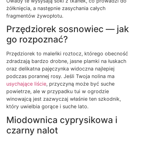
Owady te wysysają soki z tkanek, co prowadzi do
żółknięcia, a następnie zasychania całych
fragmentów żywopłotu.
Przędziorek sosnowiec — jak
go rozpoznać?
Przędziorek to maleńki roztocz, którego obecność
zdradzają bardzo drobne, jasne plamki na łuskach
oraz delikatna pajęczynka widoczna najlepiej
podczas porannej rosy. Jeśli Twoja nolina ma
usychające liście
, przyczyną może być suche
powietrze, ale w przypadku tui w ogrodzie
winowajcą jest zazwyczaj właśnie ten szkodnik,
który uwielbia gorące i suche lato.
Miodownica cyprysikowa i
czarny nalot