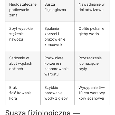
Niedostateczne
Susza
Nawadnianie w
podlewanie
fizjologiczna
dni odwilżowe
zimą
Zbyt wysokie
Spalenie
Obfite płukanie
stężenie
korzeni i
gleby wodą
nawozu
brązowienie
końcówek
Sadzenie w
Podwinięte
Przesadzenie
zbyt wąskich
korzenie i
lub nacięcie
dołkach
zahamowanie
bryły
wzrostu
Brak
Szybkie
Wysypanie 5—
ściółkowania
parowanie
10 cm warstwy
korą
wody z gleby
kory sosnowej
Susza fizjologiczna —