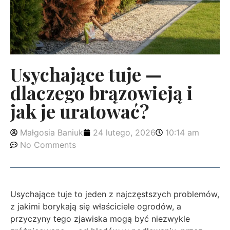
Usychające tuje —
dlaczego brązowieją i
jak je uratować?
Małgosia Baniuk
24 lutego, 2026
10:14 am
No Comments
Usychające tuje to jeden z najczęstszych problemów,
z jakimi borykają się właściciele ogrodów, a
przyczyny tego zjawiska mogą być niezwykle