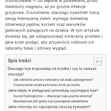
zróżnicowane — od błędów w podlewaniu, przez
niedobory magnezu, aż po groźne infekcje
grzybowe. Zrozumienie, dlaczego żywotniki tracą
swoją intensywną zieleń, wymaga dokładnej
obserwacji pędów, korzeni oraz warunków
glebowych panujących na działce. W tym artykule
dowiesz się, jak zdiagnozować konkretny problem i
jakie kroki podjąć, aby przywrócić roślinom ich
naturalny blask i zdrowy wygląd.
Spis treści
Dlaczego tuje brązowieją od środka i czy to zawsze
choroba?
Jak odróżnić proces naturalny od ataku patogenów?
Czyszczenie wnętrza krzewu krok po kroku
Jakie błędy w pielęgnacji powodują usychające tuje?
Susza fizjologiczna — dlaczego tuja usycha wiosną?
Niewłaściwe pH gleby a przyswajanie składników
Jakie choroby tui najczęściej niszczą żywopłot?