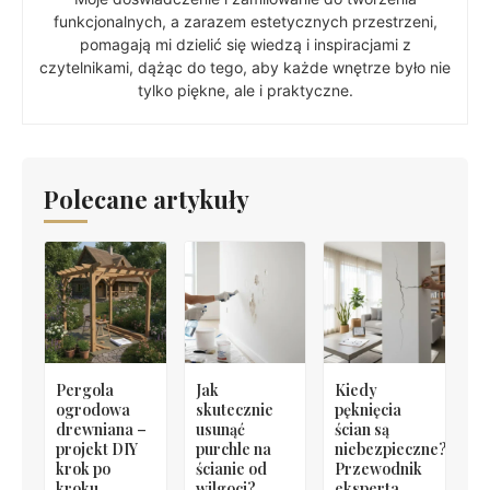
funkcjonalnych, a zarazem estetycznych przestrzeni,
pomagają mi dzielić się wiedzą i inspiracjami z
czytelnikami, dążąc do tego, aby każde wnętrze było nie
tylko piękne, ale i praktyczne.
Polecane artykuły
Pergola
Jak
Kiedy
ogrodowa
skutecznie
pęknięcia
drewniana –
usunąć
ścian są
projekt DIY
purchle na
niebezpieczne?
krok po
ścianie od
Przewodnik
kroku
wilgoci?
eksperta