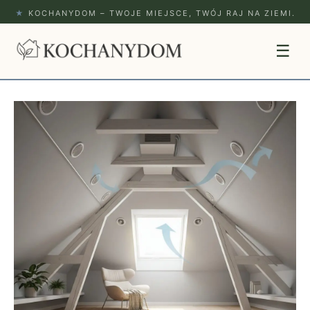
★
KOCHANYDOM – TWOJE MIEJSCE, TWÓJ RAJ NA ZIEMI.
☰