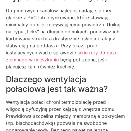
Do pionowych kanałów najlepiej nadają się rury
gładkie z PVC lub ocynkowane, które stawiają
minimalny opór przepływającemu powietrzu. Unikaj
rur typu „fleks” na długich odcinkach, ponieważ ich
karbowana struktura drastycznie osłabia i tak już
słaby ciąg na poddaszu. Przy okazji prac
instalacyjnych warto sprawdzić
jakie rury do gazu
ziemnego w mieszkaniu
będą potrzebne, jeśli
planujesz tam również kuchnię.
Dlaczego wentylacja
połaciowa jest tak ważna?
Wentylacja połaci chroni termoizolację przed
wilgocią dyfuzyjną przenikającą z wnętrza domu.
Prawidłowa szczelina między membraną a pokryciem
(np. blachodachówką) pozwala na swobodne
odparowanie wody. Bez tego nawet najlepsza