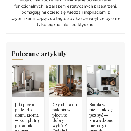
funkcjonalnych, a zarazem estetycznych przestrzeni,
pomagają mi dzielić się wiedzą i inspiracjami z
czytelnikami, dążąc do tego, aby każde wnętrze było nie
tylko piękne, ale i praktyczne.
Polecane artykuły
Jaki piec na
Czy olcha do
Smoła w
pellet do
palenia w
piecu jak się
domu 120m2
piecu to
pozbyć —
— kompletny
dobry
sprawdzone
poradnik
wybór?
metody i
wyboru
Opinie i
porady