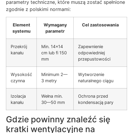
parametry techniczne, które muszą zostać spełnione
zgodnie z polskimi normami:
Element
Wymagany
Cel zastosowania
systemu
parametr
Przekrój
Min. 14×14
Zapewnienie
kanału
cm lub fi 150
odpowiedniej
mm
przepustowości
Wysokość
Minimum 2—
Wytworzenie
czynna
3 metry
naturalnego ciągu
Izolacja
Wełna min.
Ochrona przed
kanału
30—50 mm
kondensacją pary
Gdzie powinny znaleźć się
kratki wentylacyjne na