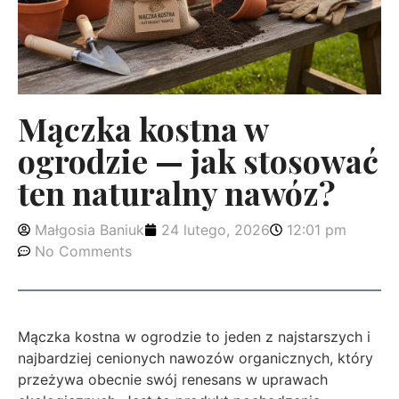
Mączka kostna w
ogrodzie — jak stosować
ten naturalny nawóz?
Małgosia Baniuk
24 lutego, 2026
12:01 pm
No Comments
Mączka kostna w ogrodzie to jeden z najstarszych i
najbardziej cenionych nawozów organicznych, który
przeżywa obecnie swój renesans w uprawach