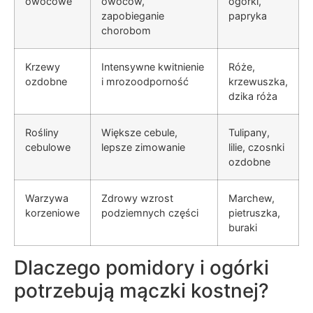
owocowe
owoców,
ogórki,
zapobieganie
papryka
chorobom
Krzewy
Intensywne kwitnienie
Róże,
ozdobne
i mrozoodporność
krzewuszka,
dzika róża
Rośliny
Większe cebule,
Tulipany,
cebulowe
lepsze zimowanie
lilie, czosnki
ozdobne
Warzywa
Zdrowy wzrost
Marchew,
korzeniowe
podziemnych części
pietruszka,
buraki
Dlaczego pomidory i ogórki
potrzebują mączki kostnej?