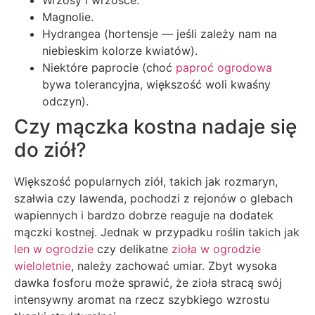
Wrzosy i wrzośce.
Magnolie.
Hydrangea (hortensje — jeśli zależy nam na
niebieskim kolorze kwiatów).
Niektóre paprocie (choć
paproć ogrodowa
bywa tolerancyjna, większość woli kwaśny
odczyn).
Czy mączka kostna nadaje się
do ziół?
Większość popularnych ziół, takich jak rozmaryn,
szałwia czy lawenda, pochodzi z rejonów o glebach
wapiennych i bardzo dobrze reaguje na dodatek
mączki kostnej. Jednak w przypadku roślin takich jak
len w ogrodzie
czy delikatne
zioła w ogrodzie
wieloletnie
, należy zachować umiar. Zbyt wysoka
dawka fosforu może sprawić, że zioła stracą swój
intensywny aromat na rzecz szybkiego wzrostu