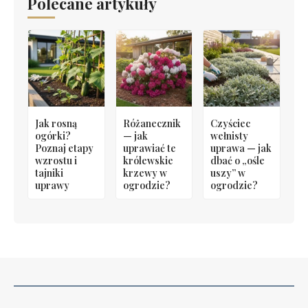
Polecane artykuły
Jak rosną
Różanecznik
Czyściec
ogórki?
— jak
wełnisty
Poznaj etapy
uprawiać te
uprawa — jak
wzrostu i
królewskie
dbać o „ośle
tajniki
krzewy w
uszy” w
uprawy
ogrodzie?
ogrodzie?