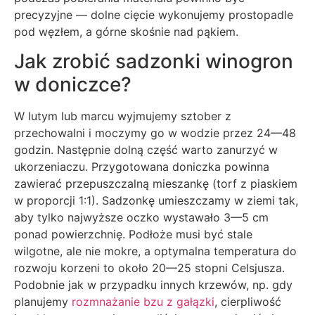
precyzyjne — dolne cięcie wykonujemy prostopadle
pod węzłem, a górne skośnie nad pąkiem.
Jak zrobić sadzonki winogron
w doniczce?
W lutym lub marcu wyjmujemy sztober z
przechowalni i moczymy go w wodzie przez 24—48
godzin. Następnie dolną część warto zanurzyć w
ukorzeniaczu. Przygotowana doniczka powinna
zawierać przepuszczalną mieszankę (torf z piaskiem
w proporcji 1:1). Sadzonkę umieszczamy w ziemi tak,
aby tylko najwyższe oczko wystawało 3—5 cm
ponad powierzchnię. Podłoże musi być stale
wilgotne, ale nie mokre, a optymalna temperatura do
rozwoju korzeni to około 20—25 stopni Celsjusza.
Podobnie jak w przypadku innych krzewów, np. gdy
planujemy
rozmnażanie bzu z gałązki
, cierpliwość