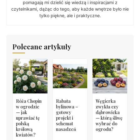
pomagają mi dzielić się wiedzą i inspiracjami z
czytelnikami, dążąc do tego, aby każde wnętrze było nie
tylko piękne, ale i praktyczne.
Polecane artykuły
Róża Chopin
Rabata
Węgierka
w ogrodzie
bylinowa –
zwykła czy
— jak
gotowy
dąbrowicka
uprawiać tę
projekt i
— którą śliwę
polską
schemat
wybrać do
królową
nasadzeń
ogrodu?
kwiatów?