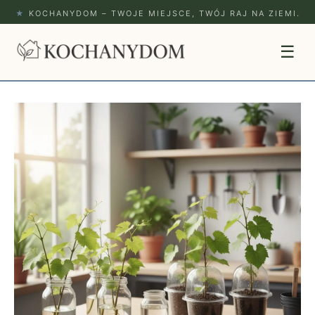
★
KOCHANYDOM – TWOJE MIEJSCE, TWÓJ RAJ NA ZIEMI.
☰