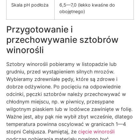
Skala pH podłoża
6,5—7,0 (lekko kwaśne do
obojętnego)
Przygotowanie i
przechowywanie sztobrów
winorośli
Sztobry winorośli pobieramy w listopadzie lub
grudniu, przed wystąpieniem silnych mrozów.
Wybieramy zdrewniałe pędy, które są zdrowe i
dobrze odżywione. Po pocięciu na odpowiednie
odcinki, pęczki sztobrów należy przechowywać w
chłodnym miejscu, np. w piwnicy, przesypane
wilgotnym piaskiem lub w lodówce zawinięte w folię.
Ważne jest, aby pąk nie wybił zbyt wcześnie, dlatego
temperatura powinna oscylować w granicach 1—4
stopni Celsjusza. Pamiętaj, że
cięcie winorośli
podczas pobierania materiału powinno być